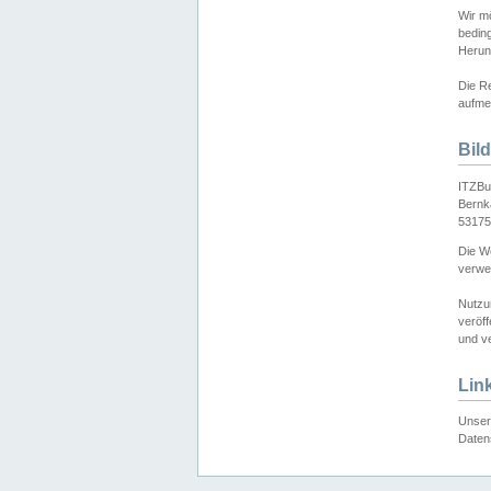
Wir mö
bedin
Herun
Die Re
aufmer
Bil
ITZBu
Bernk
53175
Die We
verwen
Nutzu
veröff
und ve
Lin
Unser 
Daten