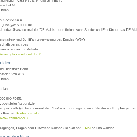
aldirektion Wasserstraßen und Schifffahrt
opsthof 51
 Bonn
on: 0228/7090-0
l: gdws@wsv.bund.de
il: gdws@wsv.de-mail.de (DE-Mail ist nur möglich, wenn Sender und Empfänger das DE-Mail
rstraßen- und Schifffahrtsverwaltung des Bundes (WSV)
schäftsbereich des
sministeriums für Verkehr
://www.gdws.wsv.bund.de/
↗
uktion
nd Dienstsitz Bonn
asteler Straße 8
 Bonn
chland
 0800 800 75451
: poststelle@itzbund.de
il: poststelle@itzbund.de-mail.de (DE-Mail ist nur möglich, wenn Sender und Empfänger das
er Kontakt:
Kontaktformular
//www.itzbund.de/
↗
nregungen, Fragen oder Hinweisen können Sie sich per
E-Mail
an uns wenden.
wareentwicklung