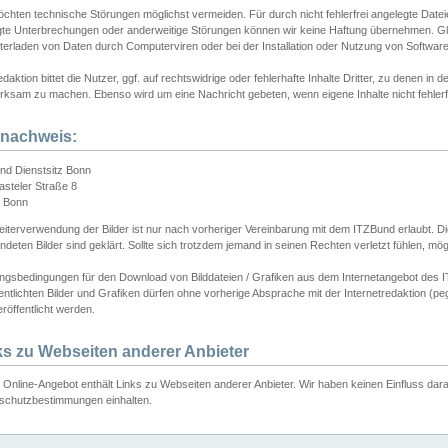
chten technische Störungen möglichst vermeiden. Für durch nicht fehlerfrei angelegte Dateien
gte Unterbrechungen oder anderweitige Störungen können wir keine Haftung übernehmen. Glei
terladen von Daten durch Computerviren oder bei der Installation oder Nutzung von Softwar
daktion bittet die Nutzer, ggf. auf rechtswidrige oder fehlerhafte Inhalte Dritter, zu denen in d
ksam zu machen. Ebenso wird um eine Nachricht gebeten, wenn eigene Inhalte nicht fehlerfrei
dnachweis:
nd Dienstsitz Bonn
asteler Straße 8
 Bonn
iterverwendung der Bilder ist nur nach vorheriger Vereinbarung mit dem ITZBund erlaubt. Die
deten Bilder sind geklärt. Sollte sich trotzdem jemand in seinen Rechten verletzt fühlen, m
ngsbedingungen für den Download von Bilddateien / Grafiken aus dem Internetangebot des I
entlichten Bilder und Grafiken dürfen ohne vorherige Absprache mit der Internetredaktion (pe
röffentlicht werden.
ks zu Webseiten anderer Anbieter
Online-Angebot enthält Links zu Webseiten anderer Anbieter. Wir haben keinen Einfluss darau
schutzbestimmungen einhalten.