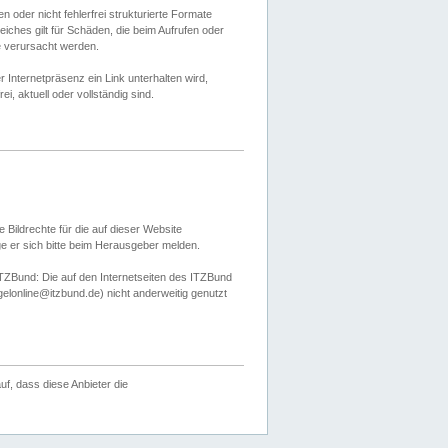
 oder nicht fehlerfrei strukturierte Formate
ches gilt für Schäden, die beim Aufrufen oder
e verursacht werden.
er Internetpräsenz ein Link unterhalten wird,
, aktuell oder vollständig sind.
 Bildrechte für die auf dieser Website
öge er sich bitte beim Herausgeber melden.
TZBund: Die auf den Internetseiten des ITZBund
gelonline@itzbund.de) nicht anderweitig genutzt
f, dass diese Anbieter die