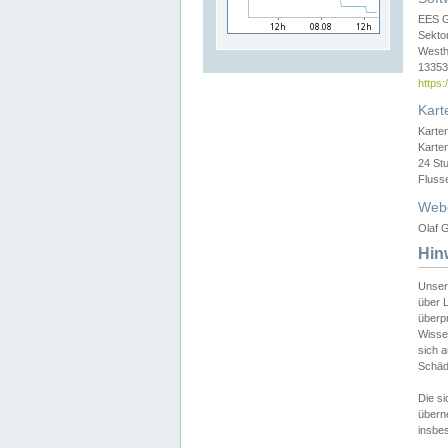
EES 
Sekto
Westh
13353 
https
Kart
Karte
Karte
24 St
Fluss
Web
Olaf G
Hin
Unser
über L
überpr
Wissen
sich a
Schäde
Die si
überne
insbes