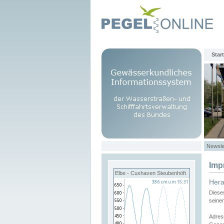
Start
Newsle
Imp
Elbe - Cuxhaven Steubenhöft
Her
Diese
seine
Adres