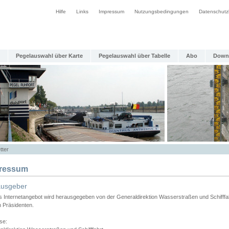
Hilfe
Links
Impressum
Nutzungsbedingungen
Datenschutz
Pegelauswahl über Karte
Pegelauswahl über Tabelle
Abo
Down
tter
ressum
ausgeber
s Internetangebot wird herausgegeben von der Generaldirektion Wasserstraßen und Schifffa
n Präsidenten.
se: