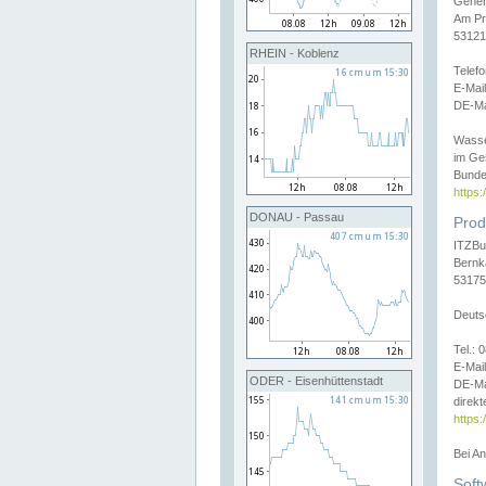
Gener
Am Pr
53121
RHEIN - Koblenz
Telef
E-Mai
DE-Ma
Wasse
im Ge
Bunde
https
DONAU - Passau
Prod
ITZBu
Bernk
53175
Deuts
Tel.:
E-Mail
ODER - Eisenhüttenstadt
DE-Ma
direkt
https:
Bei A
Soft