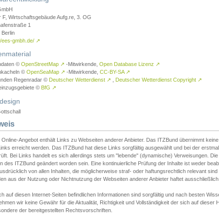
GmbH
r F, Wirtschaftsgebäude Aufg.re, 3. OG
afenstraße 1
Berlin
://ees-gmbh.de/
↗
enmaterial
ndaten ©
OpenStreetMap
↗
-Mitwirkende,
Open Database Lizenz
↗
nkacheln ©
OpenSeaMap
↗
-Mitwirkende,
CC-BY-SA
↗
unden Regenradar ©
Deutscher Wetterdienst
↗
,
Deutscher Wetterdienst Copyright
↗
einzugsgebiete ©
BfG
↗
design
ottschall
weis
 Online-Angebot enthält Links zu Webseiten anderer Anbieter. Das ITZBund übernimmt keine V
inks erreicht werden. Das ITZBund hat diese Links sorgfältig ausgewählt und bei der erstmal
üft. Bei Links handelt es sich allerdings stets um "lebende" (dynamische) Verweisungen. Die
 des ITZBund geändert worden sein. Eine kontinuierliche Prüfung der Inhalte ist weder beab
usdrücklich von allen Inhalten, die möglicherweise straf- oder haftungsrechtlich relevant sin
n aus der Nutzung oder Nichtnutzung der Webseiten anderer Anbieter haftet ausschließlich d
ch auf diesen Internet-Seiten befindlichen Informationen sind sorgfältig und nach besten 
hmen wir keine Gewähr für die Aktualität, Richtigkeit und Vollständigkeit der sich auf diese
ondere der bereitgestellten Rechtsvorschriften.