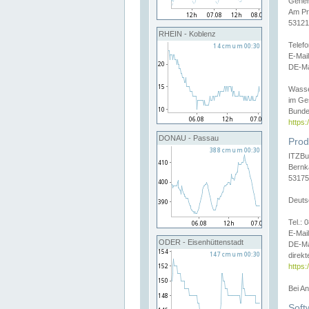
Gener
Am Pr
53121
RHEIN - Koblenz
Telef
E-Mai
DE-Ma
Wasse
im Ge
Bunde
https
DONAU - Passau
Prod
ITZBu
Bernk
53175
Deuts
Tel.:
E-Mail
ODER - Eisenhüttenstadt
DE-Ma
direkt
https:
Bei A
Soft