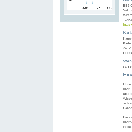
EES 
Sekto
Westh
13353 
https
Kart
Karte
Karte
24 St
Fluss
Web
Olaf G
Hin
Unser
über L
überpr
Wissen
sich a
Schäde
Die si
überne
insbes