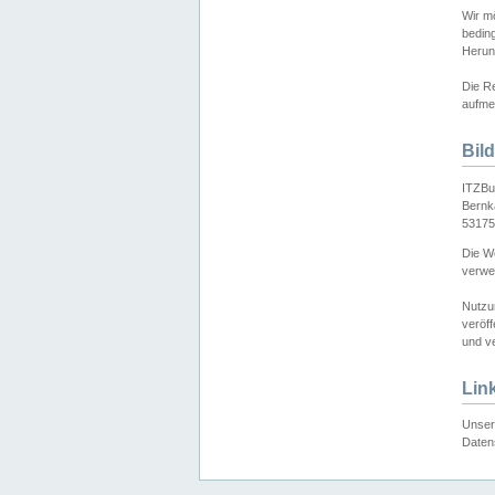
Wir mö
bedin
Herun
Die Re
aufmer
Bil
ITZBu
Bernk
53175
Die We
verwen
Nutzu
veröff
und ve
Lin
Unser 
Daten