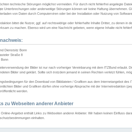
chten technische Störungen möglichst vermeiden. Für durch nicht fehlerfrei angelegte Dateien
gte Unterbrechungen oder anderweitige Störungen können wir keine Haftung übernehmen. Glei
terladen von Daten durch Computerviren oder bei der Installation oder Nutzung von Softwar
daktion bittet die Nutzer, ggf. auf rechtswidrige oder fehlerhafte Inhalte Dritter, zu denen in d
ksam zu machen. Ebenso wird um eine Nachricht gebeten, wenn eigene Inhalte nicht fehlerfrei
dnachweis:
nd Dienstsitz Bonn
asteler Straße 8
 Bonn
iterverwendung der Bilder ist nur nach vorheriger Vereinbarung mit dem ITZBund erlaubt. Die
deten Bilder sind geklärt. Sollte sich trotzdem jemand in seinen Rechten verletzt fühlen, m
ngsbedingungen für den Download von Bilddateien / Grafiken aus dem Internetangebot des I
entlichten Bilder und Grafiken dürfen ohne vorherige Absprache mit der Internetredaktion (pe
röffentlicht werden.
ks zu Webseiten anderer Anbieter
Online-Angebot enthält Links zu Webseiten anderer Anbieter. Wir haben keinen Einfluss darau
schutzbestimmungen einhalten.