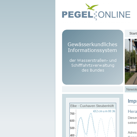
Start
Newsle
Imp
Elbe - Cuxhaven Steubenhöft
Her
Diese
seine
Adres