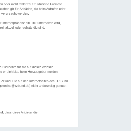
 oder nicht fehlerfrei strukturierte Formate
ches gilt für Schäden, die beim Aufrufen oder
e verursacht werden.
er Internetpräsenz ein Link unterhalten wird,
, aktuell oder vollständig sind.
 Bildrechte für die auf dieser Website
öge er sich bitte beim Herausgeber melden.
TZBund: Die auf den Internetseiten des ITZBund
gelonline@itzbund.de) nicht anderweitig genutzt
f, dass diese Anbieter die