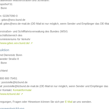
aldirektion Wasserstraßen und Schifffahrt
opsthof 51
 Bonn
on: 0228/7090-0
l: gdws@wsv.bund.de
il: gdws@wsv.de-mail.de (DE-Mail ist nur möglich, wenn Sender und Empfänger das DE-Mail
rstraßen- und Schifffahrtsverwaltung des Bundes (WSV)
schäftsbereich des
sministeriums für Verkehr
://www.gdws.wsv.bund.de/
↗
uktion
nd Dienstsitz Bonn
asteler Straße 8
 Bonn
chland
 0800 800 75451
: poststelle@itzbund.de
il: poststelle@itzbund.de-mail.de (DE-Mail ist nur möglich, wenn Sender und Empfänger das
er Kontakt:
Kontaktformular
//www.itzbund.de/
↗
nregungen, Fragen oder Hinweisen können Sie sich per
E-Mail
an uns wenden.
wareentwicklung