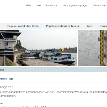
Hilfe
Links
Impressum
Nutzungsbedingungen
Datenschutz
Pegelauswahl über Karte
Pegelauswahl über Tabelle
Abo
Down
tter
ressum
ausgeber
s Internetangebot wird herausgegeben von der Generaldirektion Wasserstraßen und Schifffa
n Präsidenten.
se: