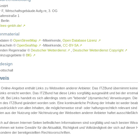
GmbH
r F, Wirtschaftsgebäude Aufg.re, 3. OG
afenstraße 1
Berlin
://ees-gmbh.de/
↗
enmaterial
ndaten ©
OpenStreetMap
↗
-Mitwirkende,
Open Database Lizenz
↗
nkacheln ©
OpenSeaMap
↗
-Mitwirkende,
CC-BY-SA
↗
unden Regenradar ©
Deutscher Wetterdienst
↗
,
Deutscher Wetterdienst Copyright
↗
einzugsgebiete ©
BfG
↗
design
ottschall
weis
 Online-Angebot enthält Links zu Webseiten anderer Anbieter. Das ITZBund übernimmt keine V
inks erreicht werden. Das ITZBund hat diese Links sorgfältig ausgewählt und bei der erstmal
üft. Bei Links handelt es sich allerdings stets um "lebende" (dynamische) Verweisungen. Die
 des ITZBund geändert worden sein. Eine kontinuierliche Prüfung der Inhalte ist weder beab
usdrücklich von allen Inhalten, die möglicherweise straf- oder haftungsrechtlich relevant sin
n aus der Nutzung oder Nichtnutzung der Webseiten anderer Anbieter haftet ausschließlich d
ch auf diesen Internet-Seiten befindlichen Informationen sind sorgfältig und nach besten 
hmen wir keine Gewähr für die Aktualität, Richtigkeit und Vollständigkeit der sich auf diese
ondere der bereitgestellten Rechtsvorschriften.