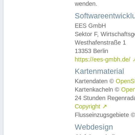
wenden.
Softwareentwickl
EES GmbH
Sektor F, Wirtschafts
Westhafenstraße 1
13353 Berlin
https://ees-gmbh.de/
Kartenmaterial
Kartendaten ©
OpenS
Kartenkacheln ©
Ope
24 Stunden Regenrad
Copyright
↗
Flusseinzugsgebiete 
Webdesign