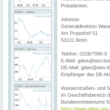
Präsidenten.
RHEIN - Koblenz
Adresse:
Generaldirektion Wass
Am Propsthof 51
53121 Bonn
DONAU - Passau
Telefon: 0228/7090-0
E-Mail: gdws@wsv.bu
DE-Mail: gdws@wsv.de-
Empfänger das DE-Mai
ODER - Eisenhüttenstadt
Wasserstraßen- und S
im Geschäftsbereich 
Bundesministeriums fü
https://www.gdws.wsv