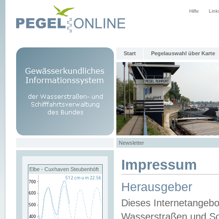
Hilfe
Link
Start
Pegelauswahl über Karte
Newsletter
Impressum
Elbe - Cuxhaven Steubenhöft
Herausgeber
Dieses Internetangebo
Wasserstraßen und Sch