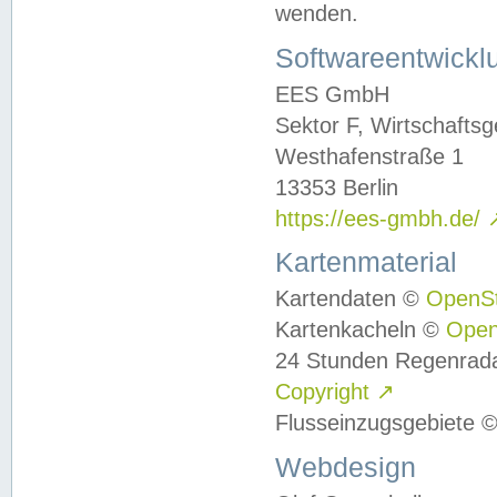
wenden.
Softwareentwickl
EES GmbH
Sektor F, Wirtschafts
Westhafenstraße 1
13353 Berlin
https://ees-gmbh.de/
Kartenmaterial
Kartendaten ©
OpenS
Kartenkacheln ©
Ope
24 Stunden Regenrad
Copyright
↗
Flusseinzugsgebiete 
Webdesign