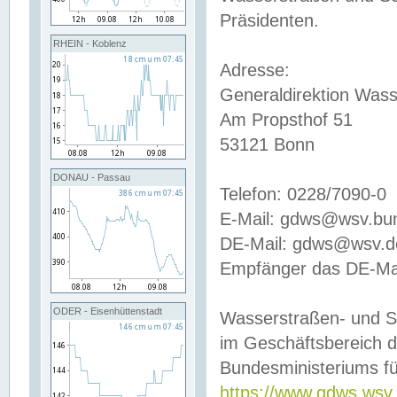
Präsidenten.
RHEIN - Koblenz
Adresse:
Generaldirektion Wass
Am Propsthof 51
53121 Bonn
DONAU - Passau
Telefon: 0228/7090-0
E-Mail: gdws@wsv.bu
DE-Mail: gdws@wsv.de-
Empfänger das DE-Mai
ODER - Eisenhüttenstadt
Wasserstraßen- und S
im Geschäftsbereich 
Bundesministeriums fü
https://www.gdws.wsv