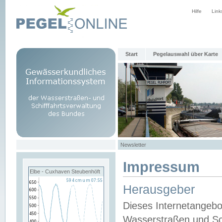
Hilfe
Link
Start
Pegelauswahl über Karte
Newsletter
Impressum
Elbe - Cuxhaven Steubenhöft
Herausgeber
Dieses Internetangebo
Wasserstraßen und Sch