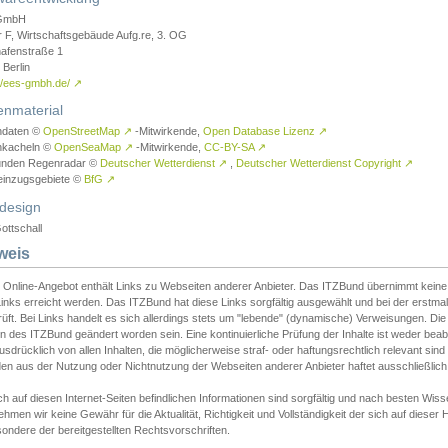
GmbH
r F, Wirtschaftsgebäude Aufg.re, 3. OG
afenstraße 1
Berlin
://ees-gmbh.de/
↗
enmaterial
ndaten ©
OpenStreetMap
↗
-Mitwirkende,
Open Database Lizenz
↗
nkacheln ©
OpenSeaMap
↗
-Mitwirkende,
CC-BY-SA
↗
unden Regenradar ©
Deutscher Wetterdienst
↗
,
Deutscher Wetterdienst Copyright
↗
einzugsgebiete ©
BfG
↗
design
ottschall
weis
 Online-Angebot enthält Links zu Webseiten anderer Anbieter. Das ITZBund übernimmt keine V
inks erreicht werden. Das ITZBund hat diese Links sorgfältig ausgewählt und bei der erstmal
üft. Bei Links handelt es sich allerdings stets um "lebende" (dynamische) Verweisungen. Die
 des ITZBund geändert worden sein. Eine kontinuierliche Prüfung der Inhalte ist weder beab
usdrücklich von allen Inhalten, die möglicherweise straf- oder haftungsrechtlich relevant sin
n aus der Nutzung oder Nichtnutzung der Webseiten anderer Anbieter haftet ausschließlich d
ch auf diesen Internet-Seiten befindlichen Informationen sind sorgfältig und nach besten 
hmen wir keine Gewähr für die Aktualität, Richtigkeit und Vollständigkeit der sich auf diese
ondere der bereitgestellten Rechtsvorschriften.