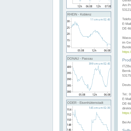
Gener
Am Pr
53121
RHEIN - Koblenz
Telef
E-Mai
DE-Ma
Wasse
im Ge
Bunde
https
DONAU - Passau
Prod
ITZBu
Bernk
53175
Deuts
Tel.:
E-Mail
ODER - Eisenhüttenstadt
DE-Ma
direkt
https:
Bei A
Soft