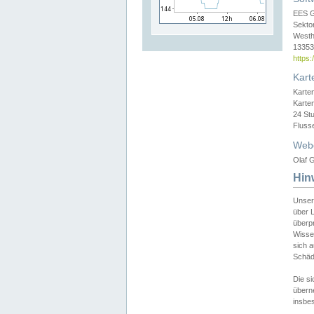
EES 
Sekto
Westh
13353 
https
Kart
Karte
Karte
24 St
Fluss
Web
Olaf G
Hin
Unser
über L
überpr
Wissen
sich a
Schäde
Die si
überne
insbes