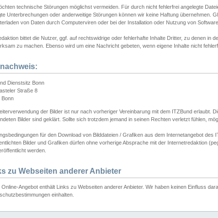
chten technische Störungen möglichst vermeiden. Für durch nicht fehlerfrei angelegte Dateien
gte Unterbrechungen oder anderweitige Störungen können wir keine Haftung übernehmen. Glei
terladen von Daten durch Computerviren oder bei der Installation oder Nutzung von Softwar
daktion bittet die Nutzer, ggf. auf rechtswidrige oder fehlerhafte Inhalte Dritter, zu denen in d
ksam zu machen. Ebenso wird um eine Nachricht gebeten, wenn eigene Inhalte nicht fehlerfrei
dnachweis:
nd Dienstsitz Bonn
asteler Straße 8
 Bonn
iterverwendung der Bilder ist nur nach vorheriger Vereinbarung mit dem ITZBund erlaubt. Die
deten Bilder sind geklärt. Sollte sich trotzdem jemand in seinen Rechten verletzt fühlen, m
ngsbedingungen für den Download von Bilddateien / Grafiken aus dem Internetangebot des I
entlichten Bilder und Grafiken dürfen ohne vorherige Absprache mit der Internetredaktion (pe
röffentlicht werden.
ks zu Webseiten anderer Anbieter
Online-Angebot enthält Links zu Webseiten anderer Anbieter. Wir haben keinen Einfluss darau
schutzbestimmungen einhalten.