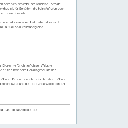
 oder nicht fehlerfrei strukturierte Formate
ches gilt für Schäden, die beim Aufrufen oder
e verursacht werden.
er Internetpräsenz ein Link unterhalten wird,
, aktuell oder vollständig sind.
 Bildrechte für die auf dieser Website
öge er sich bitte beim Herausgeber melden.
TZBund: Die auf den Internetseiten des ITZBund
gelonline@itzbund.de) nicht anderweitig genutzt
f, dass diese Anbieter die