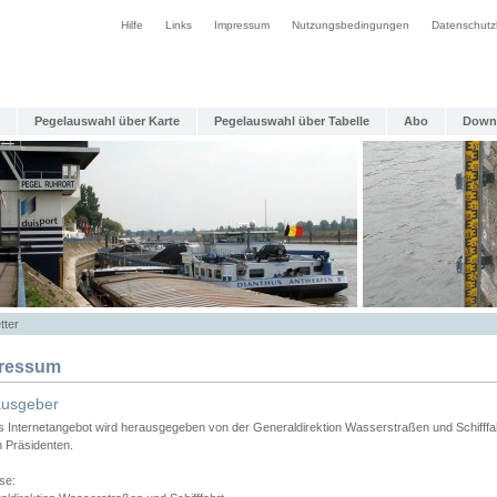
Hilfe
Links
Impressum
Nutzungsbedingungen
Datenschutz
Pegelauswahl über Karte
Pegelauswahl über Tabelle
Abo
Down
tter
ressum
ausgeber
s Internetangebot wird herausgegeben von der Generaldirektion Wasserstraßen und Schifffa
n Präsidenten.
se: