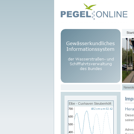
Start
Newsle
Imp
Elbe - Cuxhaven Steubenhöft
Her
Diese
seine
Adres