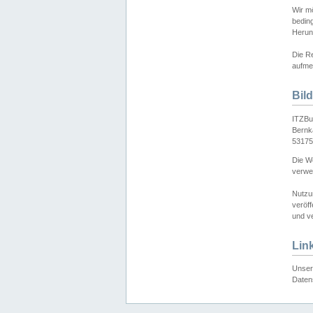
Wir mö
bedin
Herun
Die Re
aufmer
Bil
ITZBu
Bernk
53175
Die We
verwen
Nutzu
veröff
und ve
Lin
Unser 
Daten