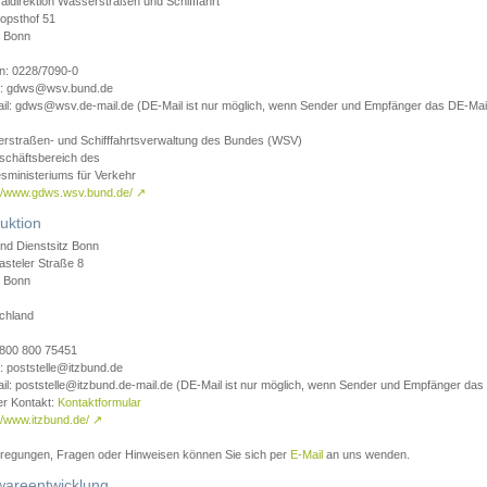
aldirektion Wasserstraßen und Schifffahrt
opsthof 51
 Bonn
on: 0228/7090-0
l: gdws@wsv.bund.de
il: gdws@wsv.de-mail.de (DE-Mail ist nur möglich, wenn Sender und Empfänger das DE-Mail
rstraßen- und Schifffahrtsverwaltung des Bundes (WSV)
schäftsbereich des
sministeriums für Verkehr
://www.gdws.wsv.bund.de/
↗
uktion
nd Dienstsitz Bonn
asteler Straße 8
 Bonn
chland
 0800 800 75451
: poststelle@itzbund.de
il: poststelle@itzbund.de-mail.de (DE-Mail ist nur möglich, wenn Sender und Empfänger das
er Kontakt:
Kontaktformular
//www.itzbund.de/
↗
nregungen, Fragen oder Hinweisen können Sie sich per
E-Mail
an uns wenden.
wareentwicklung