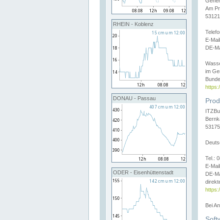
Gener
Am Pr
53121
RHEIN - Koblenz
Telef
E-Mai
DE-Ma
Wasse
im Ge
Bunde
https
DONAU - Passau
Prod
ITZBu
Bernk
53175
Deuts
Tel.:
E-Mail
ODER - Eisenhüttenstadt
DE-Ma
direkt
https:
Bei A
Soft