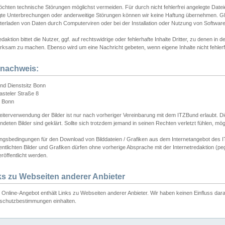
chten technische Störungen möglichst vermeiden. Für durch nicht fehlerfrei angelegte Dateien
gte Unterbrechungen oder anderweitige Störungen können wir keine Haftung übernehmen. Glei
terladen von Daten durch Computerviren oder bei der Installation oder Nutzung von Softwar
daktion bittet die Nutzer, ggf. auf rechtswidrige oder fehlerhafte Inhalte Dritter, zu denen in d
ksam zu machen. Ebenso wird um eine Nachricht gebeten, wenn eigene Inhalte nicht fehlerfrei
dnachweis:
nd Dienstsitz Bonn
asteler Straße 8
 Bonn
iterverwendung der Bilder ist nur nach vorheriger Vereinbarung mit dem ITZBund erlaubt. Die
deten Bilder sind geklärt. Sollte sich trotzdem jemand in seinen Rechten verletzt fühlen, m
ngsbedingungen für den Download von Bilddateien / Grafiken aus dem Internetangebot des I
entlichten Bilder und Grafiken dürfen ohne vorherige Absprache mit der Internetredaktion (pe
röffentlicht werden.
ks zu Webseiten anderer Anbieter
Online-Angebot enthält Links zu Webseiten anderer Anbieter. Wir haben keinen Einfluss darau
schutzbestimmungen einhalten.