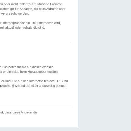
 oder nicht fehlerfrei strukturierte Formate
ches gilt für Schäden, die beim Aufrufen oder
e verursacht werden.
er Internetpräsenz ein Link unterhalten wird,
, aktuell oder vollständig sind.
 Bildrechte für die auf dieser Website
öge er sich bitte beim Herausgeber melden.
TZBund: Die auf den Internetseiten des ITZBund
gelonline@itzbund.de) nicht anderweitig genutzt
f, dass diese Anbieter die