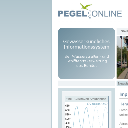
Start
Newsle
Imp
Elbe - Cuxhaven Steubenhöft
Her
Diese
seine
Adres