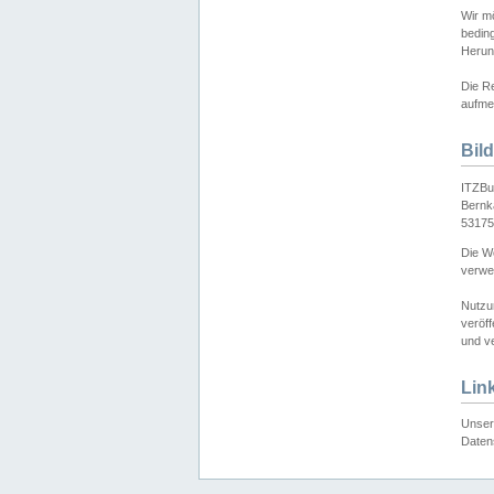
Wir mö
bedin
Herun
Die Re
aufmer
Bil
ITZBu
Bernk
53175
Die We
verwen
Nutzu
veröff
und ve
Lin
Unser 
Daten