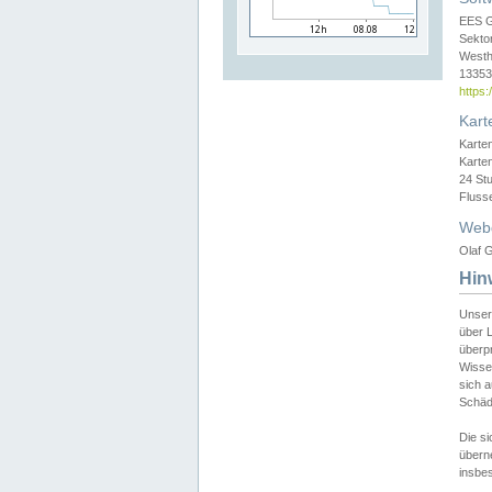
EES 
Sekto
Westh
13353 
https
Kart
Karte
Karte
24 St
Fluss
Web
Olaf G
Hin
Unser
über L
überpr
Wissen
sich a
Schäde
Die si
überne
insbes