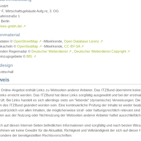
GmbH
r F, Wirtschaftsgebäude Aufg.re, 3. OG
afenstraße 1
Berlin
://ees-gmbh.de/
↗
enmaterial
ndaten ©
OpenStreetMap
↗
-Mitwirkende,
Open Database Lizenz
↗
nkacheln ©
OpenSeaMap
↗
-Mitwirkende,
CC-BY-SA
↗
unden Regenradar ©
Deutscher Wetterdienst
↗
,
Deutscher Wetterdienst Copyright
↗
einzugsgebiete ©
BfG
↗
design
ottschall
weis
 Online-Angebot enthält Links zu Webseiten anderer Anbieter. Das ITZBund übernimmt keine V
inks erreicht werden. Das ITZBund hat diese Links sorgfältig ausgewählt und bei der erstmal
üft. Bei Links handelt es sich allerdings stets um "lebende" (dynamische) Verweisungen. Die
 des ITZBund geändert worden sein. Eine kontinuierliche Prüfung der Inhalte ist weder beab
usdrücklich von allen Inhalten, die möglicherweise straf- oder haftungsrechtlich relevant sin
n aus der Nutzung oder Nichtnutzung der Webseiten anderer Anbieter haftet ausschließlich d
ch auf diesen Internet-Seiten befindlichen Informationen sind sorgfältig und nach besten 
hmen wir keine Gewähr für die Aktualität, Richtigkeit und Vollständigkeit der sich auf diese
ondere der bereitgestellten Rechtsvorschriften.