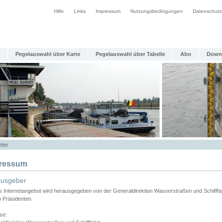
Hilfe
Links
Impressum
Nutzungsbedingungen
Datenschutz
Pegelauswahl über Karte
Pegelauswahl über Tabelle
Abo
Down
tter
ressum
ausgeber
s Internetangebot wird herausgegeben von der Generaldirektion Wasserstraßen und Schifffa
n Präsidenten.
se: