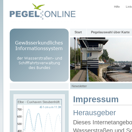
Hilfe
Link
Start
Pegelauswahl über Karte
Newsletter
Impressum
Elbe - Cuxhaven Steubenhöft
Herausgeber
Dieses Internetangebo
Wasserstraßen und Sch