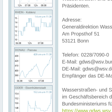
Präsidenten.
RHEIN - Koblenz
Adresse:
Generaldirektion Wass
Am Propsthof 51
53121 Bonn
DONAU - Passau
Telefon: 0228/7090-0
E-Mail: gdws@wsv.bu
DE-Mail: gdws@wsv.de-
Empfänger das DE-Mai
ODER - Eisenhüttenstadt
Wasserstraßen- und S
im Geschäftsbereich 
Bundesministeriums fü
https://www.gdws.wsv