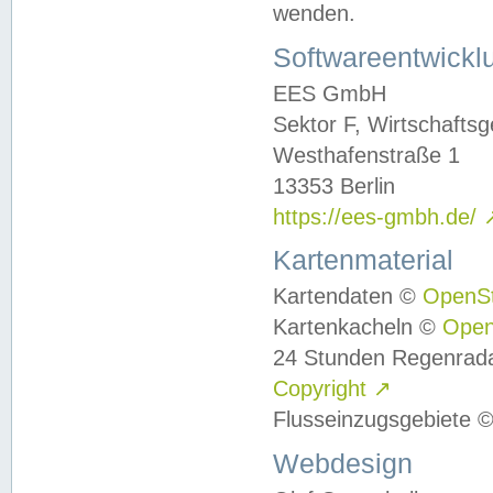
wenden.
Softwareentwickl
EES GmbH
Sektor F, Wirtschafts
Westhafenstraße 1
13353 Berlin
https://ees-gmbh.de/
Kartenmaterial
Kartendaten ©
OpenS
Kartenkacheln ©
Ope
24 Stunden Regenrad
Copyright
↗
Flusseinzugsgebiete 
Webdesign