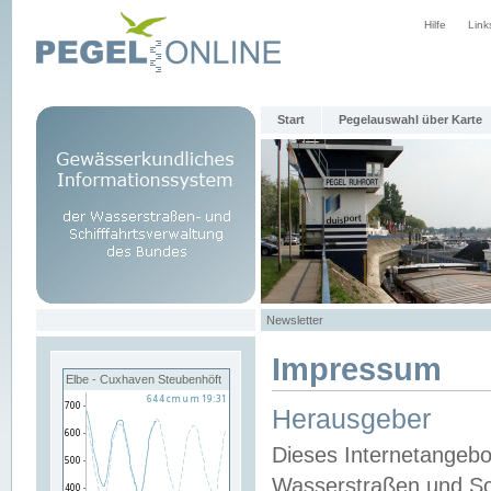
Hilfe
Link
Start
Pegelauswahl über Karte
Newsletter
Impressum
Elbe - Cuxhaven Steubenhöft
Herausgeber
Dieses Internetangebo
Wasserstraßen und Sch