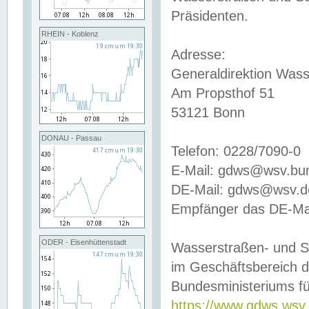
Präsidenten.
RHEIN - Koblenz
Adresse:
Generaldirektion Wass
Am Propsthof 51
53121 Bonn
DONAU - Passau
Telefon: 0228/7090-0
E-Mail: gdws@wsv.bu
DE-Mail: gdws@wsv.de-
Empfänger das DE-Mai
ODER - Eisenhüttenstadt
Wasserstraßen- und S
im Geschäftsbereich 
Bundesministeriums fü
https://www.gdws.wsv