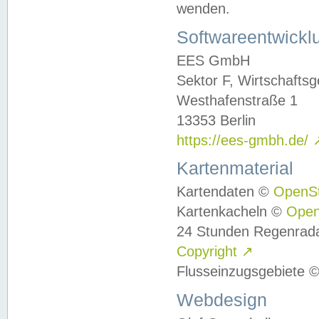
wenden.
Softwareentwickl
EES GmbH
Sektor F, Wirtschafts
Westhafenstraße 1
13353 Berlin
https://ees-gmbh.de/
Kartenmaterial
Kartendaten ©
OpenS
Kartenkacheln ©
Ope
24 Stunden Regenrad
Copyright
↗
Flusseinzugsgebiete 
Webdesign