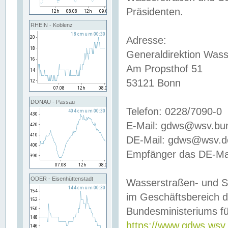
Präsidenten.
RHEIN - Koblenz
Adresse:
Generaldirektion Wass
Am Propsthof 51
53121 Bonn
DONAU - Passau
Telefon: 0228/7090-0
E-Mail: gdws@wsv.bu
DE-Mail: gdws@wsv.de-
Empfänger das DE-Mai
ODER - Eisenhüttenstadt
Wasserstraßen- und S
im Geschäftsbereich 
Bundesministeriums fü
https://www.gdws.wsv