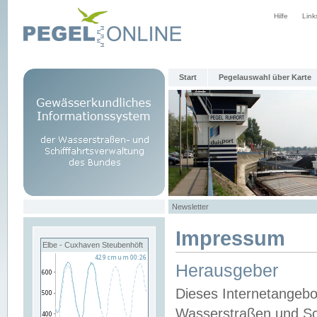
Hilfe
Link
Start
Pegelauswahl über Karte
Newsletter
Impressum
Elbe - Cuxhaven Steubenhöft
Herausgeber
Dieses Internetangebo
Wasserstraßen und Sch