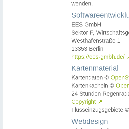
wenden.
Softwareentwickl
EES GmbH
Sektor F, Wirtschafts
Westhafenstraße 1
13353 Berlin
https://ees-gmbh.de/
Kartenmaterial
Kartendaten ©
OpenS
Kartenkacheln ©
Ope
24 Stunden Regenrad
Copyright
↗
Flusseinzugsgebiete 
Webdesign