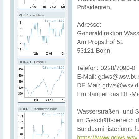
Präsidenten.
RHEIN - Koblenz
Adresse:
Generaldirektion Wass
Am Propsthof 51
53121 Bonn
DONAU - Passau
Telefon: 0228/7090-0
E-Mail: gdws@wsv.bu
DE-Mail: gdws@wsv.de-
Empfänger das DE-Mai
ODER - Eisenhüttenstadt
Wasserstraßen- und S
im Geschäftsbereich 
Bundesministeriums fü
https://www.gdws.wsv