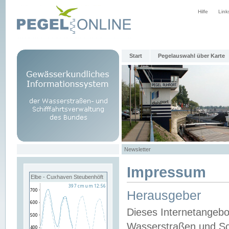
Hilfe
Link
Start
Pegelauswahl über Karte
Newsletter
Impressum
Elbe - Cuxhaven Steubenhöft
Herausgeber
Dieses Internetangebo
Wasserstraßen und Sch