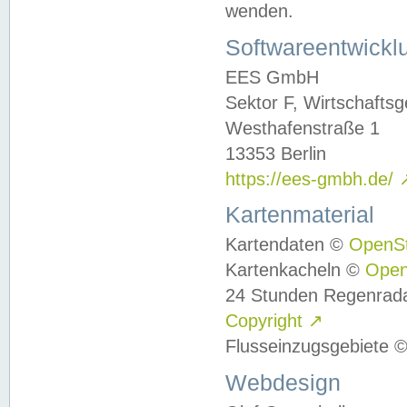
wenden.
Softwareentwickl
EES GmbH
Sektor F, Wirtschafts
Westhafenstraße 1
13353 Berlin
https://ees-gmbh.de/
Kartenmaterial
Kartendaten ©
OpenS
Kartenkacheln ©
Ope
24 Stunden Regenrad
Copyright
↗
Flusseinzugsgebiete 
Webdesign