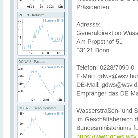
Präsidenten.
RHEIN - Koblenz
Adresse:
Generaldirektion Wass
Am Propsthof 51
53121 Bonn
DONAU - Passau
Telefon: 0228/7090-0
E-Mail: gdws@wsv.bu
DE-Mail: gdws@wsv.de-
Empfänger das DE-Mai
ODER - Eisenhüttenstadt
Wasserstraßen- und S
im Geschäftsbereich 
Bundesministeriums fü
https://www.gdws.wsv