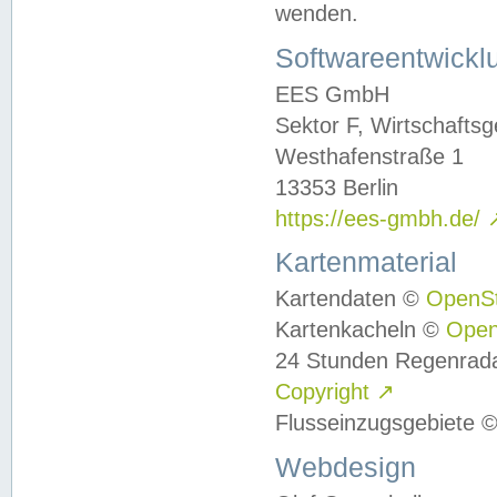
wenden.
Softwareentwickl
EES GmbH
Sektor F, Wirtschafts
Westhafenstraße 1
13353 Berlin
https://ees-gmbh.de/
Kartenmaterial
Kartendaten ©
OpenS
Kartenkacheln ©
Ope
24 Stunden Regenrad
Copyright
↗
Flusseinzugsgebiete 
Webdesign