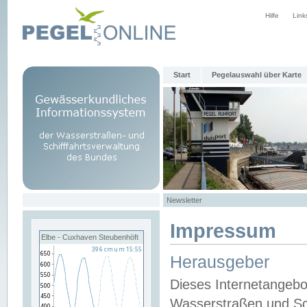
Hilfe
Link
Start
Pegelauswahl über Karte
Newsletter
Impressum
Elbe - Cuxhaven Steubenhöft
Herausgeber
Dieses Internetangebo
Wasserstraßen und Sch