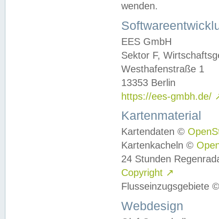
wenden.
Softwareentwickl
EES GmbH
Sektor F, Wirtschafts
Westhafenstraße 1
13353 Berlin
https://ees-gmbh.de/
Kartenmaterial
Kartendaten ©
OpenS
Kartenkacheln ©
Ope
24 Stunden Regenrad
Copyright
↗
Flusseinzugsgebiete 
Webdesign