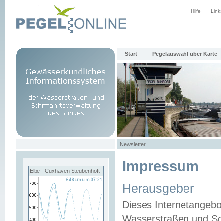
Hilfe
Link
Start
Pegelauswahl über Karte
Newsletter
Impressum
Elbe - Cuxhaven Steubenhöft
Herausgeber
Dieses Internetangebo
Wasserstraßen und Sch