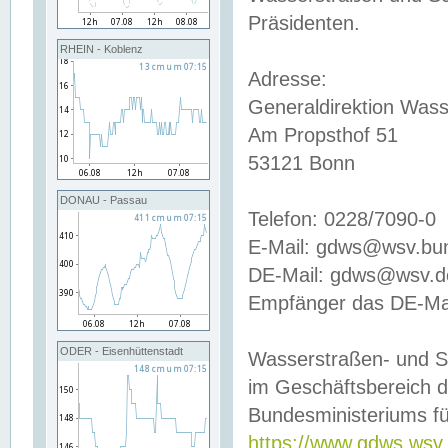
Präsidenten.
RHEIN - Koblenz
Adresse:
Generaldirektion Wass
Am Propsthof 51
53121 Bonn
DONAU - Passau
Telefon: 0228/7090-0
E-Mail: gdws@wsv.bu
DE-Mail: gdws@wsv.de-
Empfänger das DE-Mai
ODER - Eisenhüttenstadt
Wasserstraßen- und S
im Geschäftsbereich 
Bundesministeriums fü
https://www.gdws.wsv