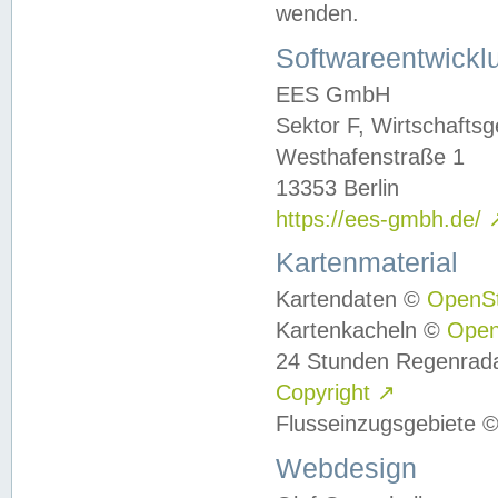
wenden.
Softwareentwickl
EES GmbH
Sektor F, Wirtschafts
Westhafenstraße 1
13353 Berlin
https://ees-gmbh.de/
Kartenmaterial
Kartendaten ©
OpenS
Kartenkacheln ©
Ope
24 Stunden Regenrad
Copyright
↗
Flusseinzugsgebiete 
Webdesign