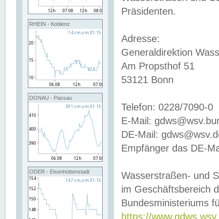
Präsidenten.
RHEIN - Koblenz
Adresse:
Generaldirektion Wass
Am Propsthof 51
53121 Bonn
DONAU - Passau
Telefon: 0228/7090-0
E-Mail: gdws@wsv.bu
DE-Mail: gdws@wsv.de-
Empfänger das DE-Mai
ODER - Eisenhüttenstadt
Wasserstraßen- und S
im Geschäftsbereich 
Bundesministeriums fü
https://www.gdws.wsv