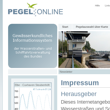
Hilfe
Link
Start
Pegelauswahl über Karte
Newsletter
Impressum
Elbe - Cuxhaven Steubenhöft
Herausgeber
Dieses Internetangebo
Wasserstraßen und Sch