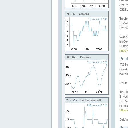
Gener
Am Pr
53121
RHEIN - Koblenz
Telef
E-Mai
DE-Ma
Wasse
im Ge
Bunde
https
DONAU - Passau
Prod
ITZBu
Bernk
53175
Deuts
Tel.:
E-Mail
ODER - Eisenhüttenstadt
DE-Ma
direkt
https:
Bei A
Soft