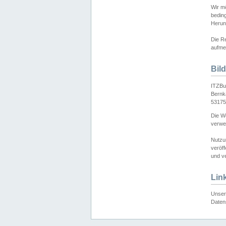
Wir mö
bedin
Herun
Die Re
aufmer
Bil
ITZBu
Bernk
53175
Die We
verwen
Nutzu
veröff
und ve
Lin
Unser 
Daten