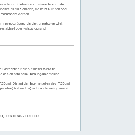
 oder nicht fehlerfrei strukturierte Formate
ches gilt für Schäden, die beim Aufrufen oder
e verursacht werden.
er Internetpräsenz ein Link unterhalten wird,
, aktuell oder vollständig sind.
 Bildrechte für die auf dieser Website
öge er sich bitte beim Herausgeber melden.
TZBund: Die auf den Internetseiten des ITZBund
gelonline@itzbund.de) nicht anderweitig genutzt
f, dass diese Anbieter die