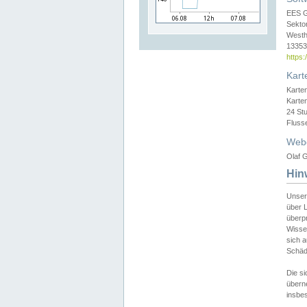
EES 
Sekto
Westh
13353 
https
Kart
Karte
Karte
24 St
Fluss
Web
Olaf G
Hin
Unser
über L
überpr
Wissen
sich a
Schäde
Die si
überne
insbes