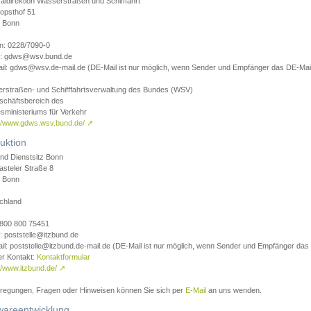
aldirektion Wasserstraßen und Schifffahrt
opsthof 51
 Bonn
on: 0228/7090-0
l: gdws@wsv.bund.de
il: gdws@wsv.de-mail.de (DE-Mail ist nur möglich, wenn Sender und Empfänger das DE-Mail
rstraßen- und Schifffahrtsverwaltung des Bundes (WSV)
schäftsbereich des
sministeriums für Verkehr
://www.gdws.wsv.bund.de/
↗
uktion
nd Dienstsitz Bonn
asteler Straße 8
 Bonn
chland
 0800 800 75451
: poststelle@itzbund.de
il: poststelle@itzbund.de-mail.de (DE-Mail ist nur möglich, wenn Sender und Empfänger das
er Kontakt:
Kontaktformular
//www.itzbund.de/
↗
nregungen, Fragen oder Hinweisen können Sie sich per
E-Mail
an uns wenden.
wareentwicklung