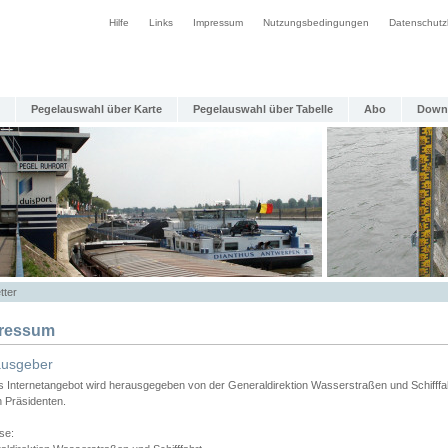
Hilfe
Links
Impressum
Nutzungsbedingungen
Datenschutz
Pegelauswahl über Karte
Pegelauswahl über Tabelle
Abo
Down
tter
ressum
ausgeber
s Internetangebot wird herausgegeben von der Generaldirektion Wasserstraßen und Schifffa
n Präsidenten.
se: