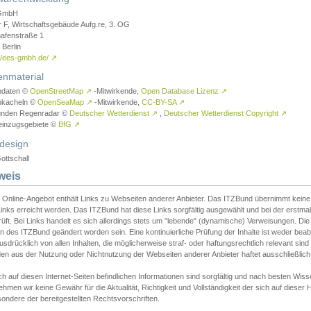
GmbH
r F, Wirtschaftsgebäude Aufg.re, 3. OG
afenstraße 1
Berlin
://ees-gmbh.de/
↗
enmaterial
ndaten ©
OpenStreetMap
↗
-Mitwirkende,
Open Database Lizenz
↗
nkacheln ©
OpenSeaMap
↗
-Mitwirkende,
CC-BY-SA
↗
unden Regenradar ©
Deutscher Wetterdienst
↗
,
Deutscher Wetterdienst Copyright
↗
einzugsgebiete ©
BfG
↗
design
ottschall
weis
 Online-Angebot enthält Links zu Webseiten anderer Anbieter. Das ITZBund übernimmt keine V
inks erreicht werden. Das ITZBund hat diese Links sorgfältig ausgewählt und bei der erstmal
üft. Bei Links handelt es sich allerdings stets um "lebende" (dynamische) Verweisungen. Die
 des ITZBund geändert worden sein. Eine kontinuierliche Prüfung der Inhalte ist weder beab
usdrücklich von allen Inhalten, die möglicherweise straf- oder haftungsrechtlich relevant sin
n aus der Nutzung oder Nichtnutzung der Webseiten anderer Anbieter haftet ausschließlich d
ch auf diesen Internet-Seiten befindlichen Informationen sind sorgfältig und nach besten 
hmen wir keine Gewähr für die Aktualität, Richtigkeit und Vollständigkeit der sich auf diese
ondere der bereitgestellten Rechtsvorschriften.