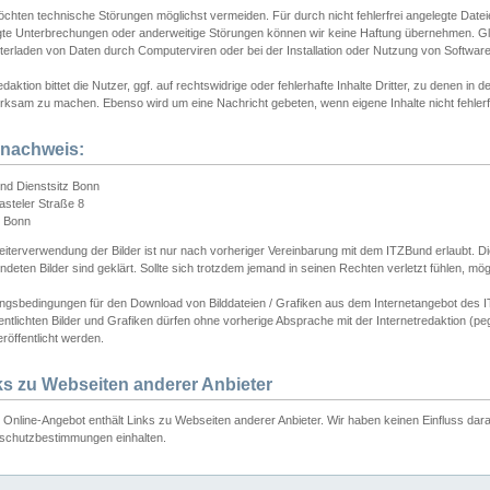
chten technische Störungen möglichst vermeiden. Für durch nicht fehlerfrei angelegte Dateien
gte Unterbrechungen oder anderweitige Störungen können wir keine Haftung übernehmen. Glei
terladen von Daten durch Computerviren oder bei der Installation oder Nutzung von Softwar
daktion bittet die Nutzer, ggf. auf rechtswidrige oder fehlerhafte Inhalte Dritter, zu denen in d
ksam zu machen. Ebenso wird um eine Nachricht gebeten, wenn eigene Inhalte nicht fehlerfrei
dnachweis:
nd Dienstsitz Bonn
asteler Straße 8
 Bonn
iterverwendung der Bilder ist nur nach vorheriger Vereinbarung mit dem ITZBund erlaubt. Die
deten Bilder sind geklärt. Sollte sich trotzdem jemand in seinen Rechten verletzt fühlen, m
ngsbedingungen für den Download von Bilddateien / Grafiken aus dem Internetangebot des I
entlichten Bilder und Grafiken dürfen ohne vorherige Absprache mit der Internetredaktion (pe
röffentlicht werden.
ks zu Webseiten anderer Anbieter
Online-Angebot enthält Links zu Webseiten anderer Anbieter. Wir haben keinen Einfluss darau
schutzbestimmungen einhalten.