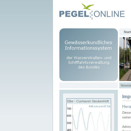
Start
Newsle
Imp
Elbe - Cuxhaven Steubenhöft
Her
Diese
seine
Adres