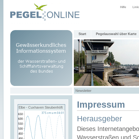
Hilfe
Link
Start
Pegelauswahl über Karte
Newsletter
Impressum
Elbe - Cuxhaven Steubenhöft
Herausgeber
Dieses Internetangebo
Wasserstraßen und Sch