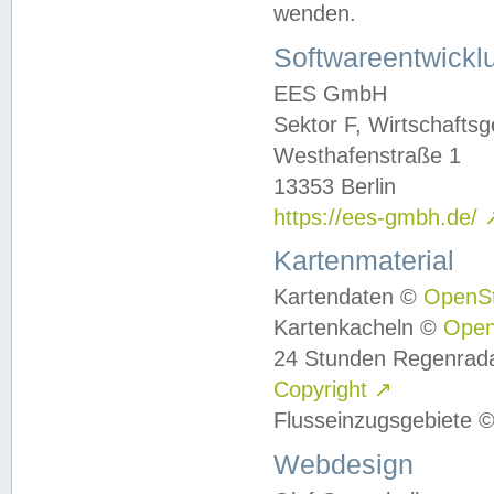
wenden.
Softwareentwickl
EES GmbH
Sektor F, Wirtschafts
Westhafenstraße 1
13353 Berlin
https://ees-gmbh.de/
Kartenmaterial
Kartendaten ©
OpenS
Kartenkacheln ©
Ope
24 Stunden Regenrad
Copyright
↗
Flusseinzugsgebiete 
Webdesign