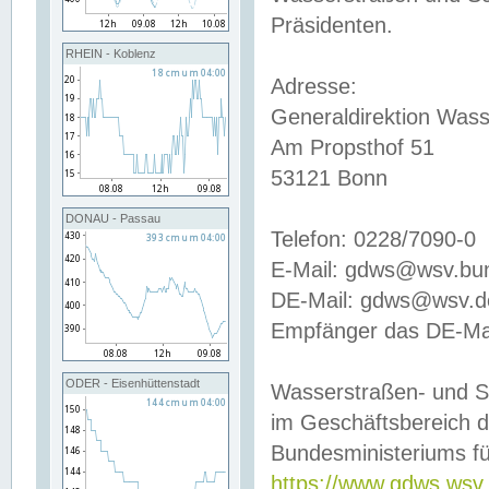
Präsidenten.
RHEIN - Koblenz
Adresse:
Generaldirektion Wass
Am Propsthof 51
53121 Bonn
DONAU - Passau
Telefon: 0228/7090-0
E-Mail: gdws@wsv.bu
DE-Mail: gdws@wsv.de-
Empfänger das DE-Mai
ODER - Eisenhüttenstadt
Wasserstraßen- und S
im Geschäftsbereich 
Bundesministeriums fü
https://www.gdws.wsv