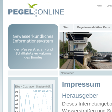
Hilfe
Link
Start
Pegelauswahl über Karte
Newsletter
Impressum
Elbe - Cuxhaven Steubenhöft
Herausgeber
Dieses Internetangebo
Wasserstraßen und Sch