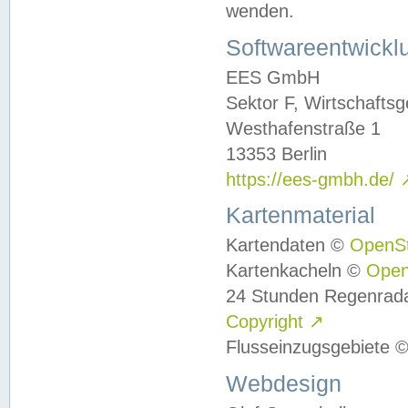
wenden.
Softwareentwickl
EES GmbH
Sektor F, Wirtschafts
Westhafenstraße 1
13353 Berlin
https://ees-gmbh.de/
Kartenmaterial
Kartendaten ©
OpenS
Kartenkacheln ©
Ope
24 Stunden Regenrad
Copyright
↗
Flusseinzugsgebiete 
Webdesign