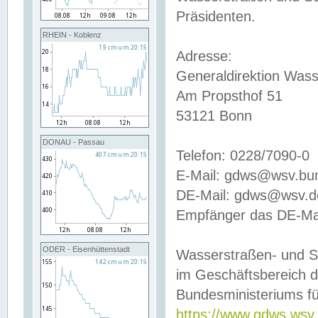
Präsidenten.
RHEIN - Koblenz
Adresse:
Generaldirektion Wass
Am Propsthof 51
53121 Bonn
DONAU - Passau
Telefon: 0228/7090-0
E-Mail: gdws@wsv.bu
DE-Mail: gdws@wsv.de-
Empfänger das DE-Mai
ODER - Eisenhüttenstadt
Wasserstraßen- und S
im Geschäftsbereich 
Bundesministeriums fü
https://www.gdws.wsv