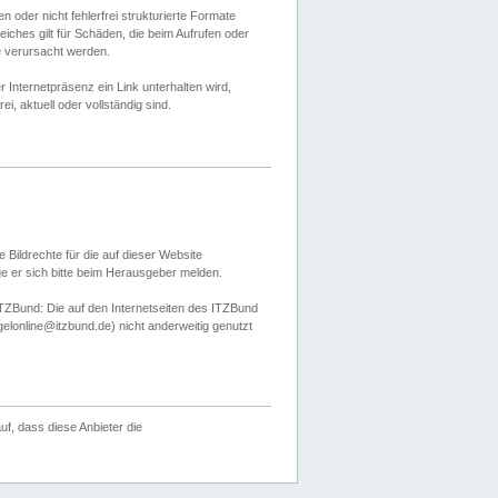
 oder nicht fehlerfrei strukturierte Formate
ches gilt für Schäden, die beim Aufrufen oder
e verursacht werden.
er Internetpräsenz ein Link unterhalten wird,
, aktuell oder vollständig sind.
 Bildrechte für die auf dieser Website
öge er sich bitte beim Herausgeber melden.
TZBund: Die auf den Internetseiten des ITZBund
gelonline@itzbund.de) nicht anderweitig genutzt
f, dass diese Anbieter die