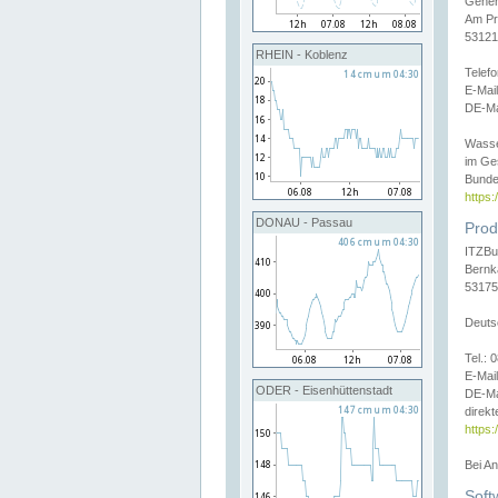
Gener
Am Pr
53121
RHEIN - Koblenz
Telef
E-Mai
DE-Ma
Wasse
im Ge
Bunde
https
DONAU - Passau
Prod
ITZBu
Bernk
53175
Deuts
Tel.:
E-Mail
ODER - Eisenhüttenstadt
DE-Ma
direkt
https:
Bei A
Soft