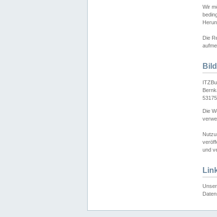
Wir mö
bedin
Herun
Die Re
aufmer
Bil
ITZBu
Bernk
53175
Die We
verwen
Nutzu
veröff
und ve
Lin
Unser 
Daten