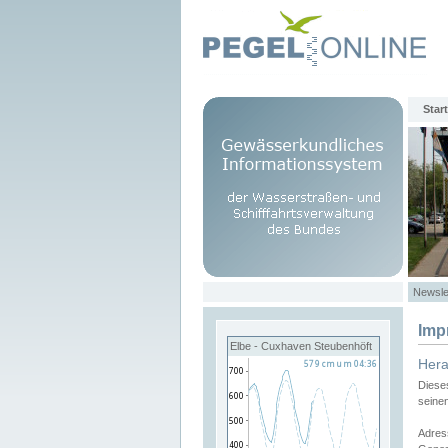
Start
Newsle
Imp
Elbe - Cuxhaven Steubenhöft
Her
Diese
seine
Adres