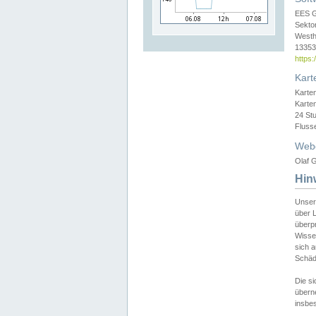
EES 
Sekto
Westh
13353 
https
Kart
Karte
Karte
24 St
Fluss
Web
Olaf G
Hin
Unser
über L
überpr
Wissen
sich a
Schäde
Die si
überne
insbes