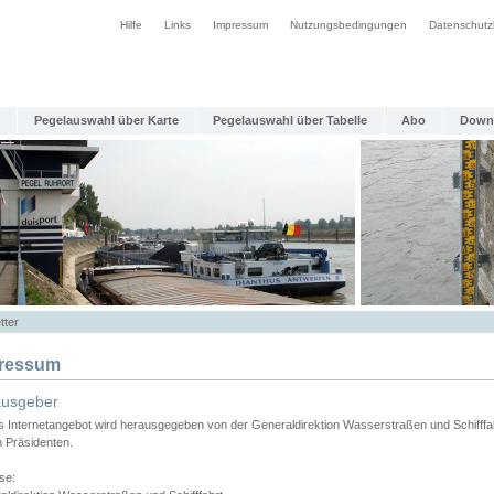
Hilfe
Links
Impressum
Nutzungsbedingungen
Datenschutz
Pegelauswahl über Karte
Pegelauswahl über Tabelle
Abo
Down
tter
ressum
ausgeber
s Internetangebot wird herausgegeben von der Generaldirektion Wasserstraßen und Schifffa
n Präsidenten.
se: