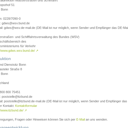
aldirektion Wasserstraßen und Schifffahrt
opsthof 51
 Bonn
on: 0228/7090-0
l: gdws@wsv.bund.de
il: gdws@wsv.de-mail.de (DE-Mail ist nur möglich, wenn Sender und Empfänger das DE-Mail
rstraßen- und Schifffahrtsverwaltung des Bundes (WSV)
schäftsbereich des
sministeriums für Verkehr
://www.gdws.wsv.bund.de/
↗
uktion
nd Dienstsitz Bonn
asteler Straße 8
 Bonn
chland
 0800 800 75451
: poststelle@itzbund.de
il: poststelle@itzbund.de-mail.de (DE-Mail ist nur möglich, wenn Sender und Empfänger das
er Kontakt:
Kontaktformular
//www.itzbund.de/
↗
nregungen, Fragen oder Hinweisen können Sie sich per
E-Mail
an uns wenden.
wareentwicklung