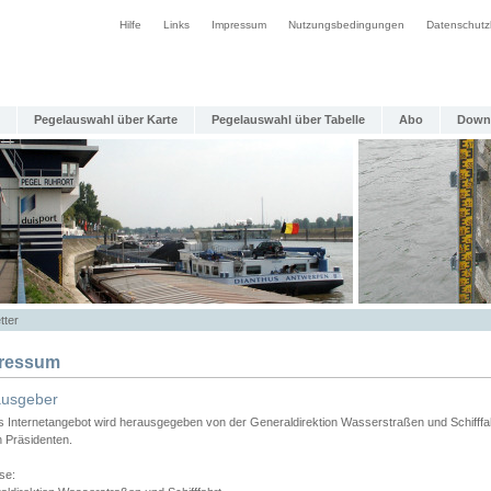
Hilfe
Links
Impressum
Nutzungsbedingungen
Datenschutz
Pegelauswahl über Karte
Pegelauswahl über Tabelle
Abo
Down
tter
ressum
ausgeber
s Internetangebot wird herausgegeben von der Generaldirektion Wasserstraßen und Schifffa
n Präsidenten.
se: