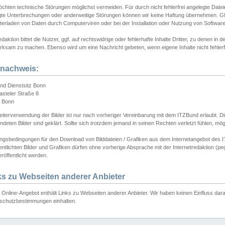
chten technische Störungen möglichst vermeiden. Für durch nicht fehlerfrei angelegte Dateien
gte Unterbrechungen oder anderweitige Störungen können wir keine Haftung übernehmen. Glei
terladen von Daten durch Computerviren oder bei der Installation oder Nutzung von Softwar
daktion bittet die Nutzer, ggf. auf rechtswidrige oder fehlerhafte Inhalte Dritter, zu denen in d
ksam zu machen. Ebenso wird um eine Nachricht gebeten, wenn eigene Inhalte nicht fehlerfrei
dnachweis:
nd Dienstsitz Bonn
asteler Straße 8
 Bonn
iterverwendung der Bilder ist nur nach vorheriger Vereinbarung mit dem ITZBund erlaubt. Die
deten Bilder sind geklärt. Sollte sich trotzdem jemand in seinen Rechten verletzt fühlen, m
ngsbedingungen für den Download von Bilddateien / Grafiken aus dem Internetangebot des I
entlichten Bilder und Grafiken dürfen ohne vorherige Absprache mit der Internetredaktion (pe
röffentlicht werden.
ks zu Webseiten anderer Anbieter
Online-Angebot enthält Links zu Webseiten anderer Anbieter. Wir haben keinen Einfluss darau
schutzbestimmungen einhalten.