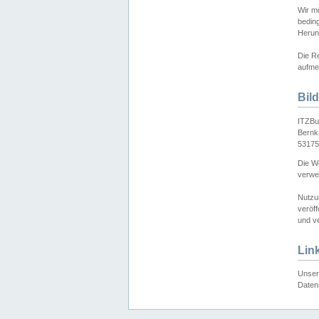
Wir mö
bedin
Herun
Die Re
aufmer
Bil
ITZBu
Bernk
53175
Die We
verwen
Nutzu
veröff
und ve
Lin
Unser 
Daten