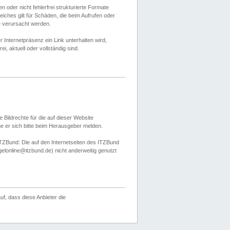
 oder nicht fehlerfrei strukturierte Formate
ches gilt für Schäden, die beim Aufrufen oder
e verursacht werden.
er Internetpräsenz ein Link unterhalten wird,
, aktuell oder vollständig sind.
 Bildrechte für die auf dieser Website
öge er sich bitte beim Herausgeber melden.
TZBund: Die auf den Internetseiten des ITZBund
gelonline@itzbund.de) nicht anderweitig genutzt
f, dass diese Anbieter die