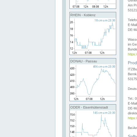
Gener
Am Pr
53121
RHEIN - Koblenz
Telef
E-Mai
DE-Ma
Wasse
im Ge
Bunde
https
DONAU - Passau
Prod
ITZBu
Bernk
53175
Deuts
Tel.:
E-Mail
ODER - Eisenhüttenstadt
DE-Ma
direkt
https:
Bei A
Soft