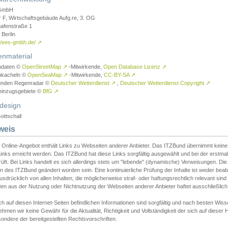
GmbH
r F, Wirtschaftsgebäude Aufg.re, 3. OG
afenstraße 1
Berlin
://ees-gmbh.de/
↗
enmaterial
ndaten ©
OpenStreetMap
↗
-Mitwirkende,
Open Database Lizenz
↗
nkacheln ©
OpenSeaMap
↗
-Mitwirkende,
CC-BY-SA
↗
unden Regenradar ©
Deutscher Wetterdienst
↗
,
Deutscher Wetterdienst Copyright
↗
einzugsgebiete ©
BfG
↗
design
ottschall
weis
 Online-Angebot enthält Links zu Webseiten anderer Anbieter. Das ITZBund übernimmt keine V
inks erreicht werden. Das ITZBund hat diese Links sorgfältig ausgewählt und bei der erstmal
üft. Bei Links handelt es sich allerdings stets um "lebende" (dynamische) Verweisungen. Die
 des ITZBund geändert worden sein. Eine kontinuierliche Prüfung der Inhalte ist weder beab
usdrücklich von allen Inhalten, die möglicherweise straf- oder haftungsrechtlich relevant sin
n aus der Nutzung oder Nichtnutzung der Webseiten anderer Anbieter haftet ausschließlich d
ch auf diesen Internet-Seiten befindlichen Informationen sind sorgfältig und nach besten 
hmen wir keine Gewähr für die Aktualität, Richtigkeit und Vollständigkeit der sich auf diese
ondere der bereitgestellten Rechtsvorschriften.