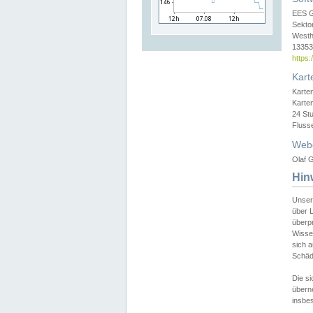
EES 
Sekto
Westh
13353 
https
Kart
Karte
Karte
24 St
Fluss
Web
Olaf G
Hin
Unser
über L
überpr
Wissen
sich a
Schäde
Die si
überne
insbes