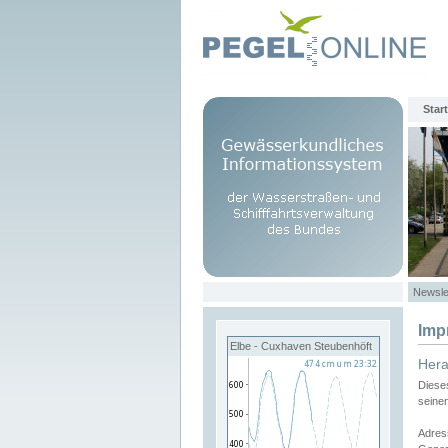
Start
Newsle
Imp
Elbe - Cuxhaven Steubenhöft
Her
Diese
seine
Adres