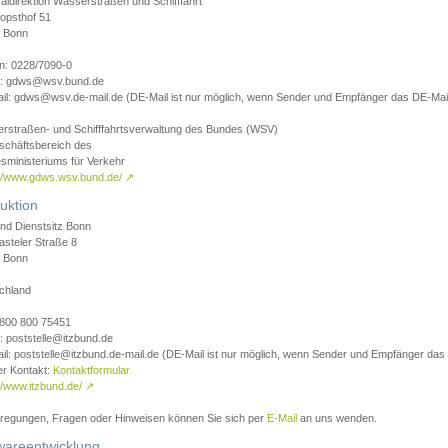
aldirektion Wasserstraßen und Schifffahrt
opsthof 51
 Bonn
on: 0228/7090-0
l: gdws@wsv.bund.de
il: gdws@wsv.de-mail.de (DE-Mail ist nur möglich, wenn Sender und Empfänger das DE-Mail
rstraßen- und Schifffahrtsverwaltung des Bundes (WSV)
schäftsbereich des
sministeriums für Verkehr
://www.gdws.wsv.bund.de/
↗
uktion
nd Dienstsitz Bonn
asteler Straße 8
 Bonn
chland
 0800 800 75451
: poststelle@itzbund.de
il: poststelle@itzbund.de-mail.de (DE-Mail ist nur möglich, wenn Sender und Empfänger das
er Kontakt:
Kontaktformular
//www.itzbund.de/
↗
nregungen, Fragen oder Hinweisen können Sie sich per
E-Mail
an uns wenden.
wareentwicklung