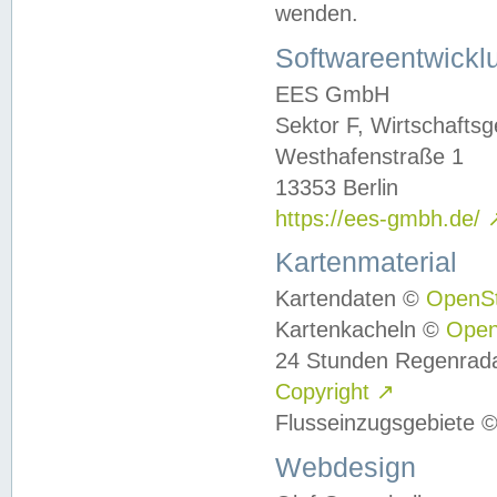
wenden.
Softwareentwickl
EES GmbH
Sektor F, Wirtschafts
Westhafenstraße 1
13353 Berlin
https://ees-gmbh.de/
Kartenmaterial
Kartendaten ©
OpenS
Kartenkacheln ©
Ope
24 Stunden Regenrad
Copyright
↗
Flusseinzugsgebiete 
Webdesign