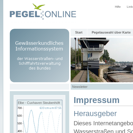
Hilfe
Link
Start
Pegelauswahl über Karte
Newsletter
Impressum
Elbe - Cuxhaven Steubenhöft
Herausgeber
Dieses Internetangebo
Wasserstraßen und Sch