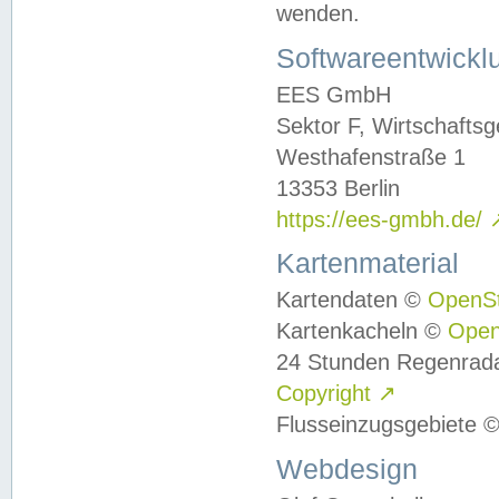
wenden.
Softwareentwickl
EES GmbH
Sektor F, Wirtschafts
Westhafenstraße 1
13353 Berlin
https://ees-gmbh.de/
Kartenmaterial
Kartendaten ©
OpenS
Kartenkacheln ©
Ope
24 Stunden Regenrad
Copyright
↗
Flusseinzugsgebiete 
Webdesign