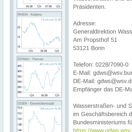
Präsidenten.
RHEIN - Koblenz
Adresse:
Generaldirektion Wass
Am Propsthof 51
53121 Bonn
DONAU - Passau
Telefon: 0228/7090-0
E-Mail: gdws@wsv.bu
DE-Mail: gdws@wsv.de-
Empfänger das DE-Mai
ODER - Eisenhüttenstadt
Wasserstraßen- und S
im Geschäftsbereich 
Bundesministeriums fü
https://www.gdws.wsv