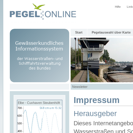
Hilfe
Link
Start
Pegelauswahl über Karte
Newsletter
Impressum
Elbe - Cuxhaven Steubenhöft
Herausgeber
Dieses Internetangebo
Wasserstraßen und Sch