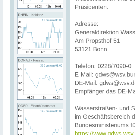
Präsidenten.
RHEIN - Koblenz
Adresse:
Generaldirektion Wass
Am Propsthof 51
53121 Bonn
DONAU - Passau
Telefon: 0228/7090-0
E-Mail: gdws@wsv.bu
DE-Mail: gdws@wsv.de-
Empfänger das DE-Mai
ODER - Eisenhüttenstadt
Wasserstraßen- und S
im Geschäftsbereich 
Bundesministeriums fü
https://www.gdws.wsv