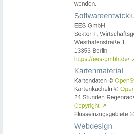
wenden.
Softwareentwickl
EES GmbH
Sektor F, Wirtschafts
Westhafenstraße 1
13353 Berlin
https://ees-gmbh.de/
Kartenmaterial
Kartendaten ©
OpenS
Kartenkacheln ©
Ope
24 Stunden Regenrad
Copyright
↗
Flusseinzugsgebiete 
Webdesign