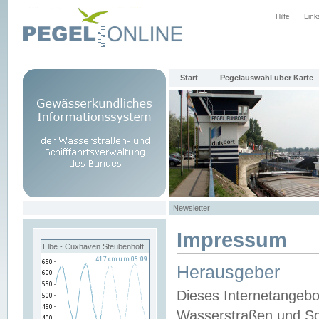
Hilfe
Link
Start
Pegelauswahl über Karte
Newsletter
Impressum
Elbe - Cuxhaven Steubenhöft
Herausgeber
Dieses Internetangebo
Wasserstraßen und Sch