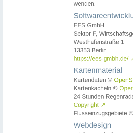
wenden.
Softwareentwickl
EES GmbH
Sektor F, Wirtschafts
Westhafenstraße 1
13353 Berlin
https://ees-gmbh.de/
Kartenmaterial
Kartendaten ©
OpenS
Kartenkacheln ©
Ope
24 Stunden Regenrad
Copyright
↗
Flusseinzugsgebiete 
Webdesign