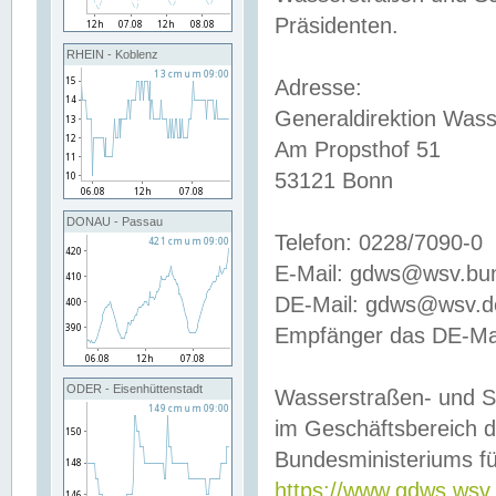
Präsidenten.
RHEIN - Koblenz
Adresse:
Generaldirektion Wass
Am Propsthof 51
53121 Bonn
DONAU - Passau
Telefon: 0228/7090-0
E-Mail: gdws@wsv.bu
DE-Mail: gdws@wsv.de-
Empfänger das DE-Mai
ODER - Eisenhüttenstadt
Wasserstraßen- und S
im Geschäftsbereich 
Bundesministeriums fü
https://www.gdws.wsv