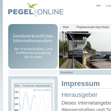
Hilfe
Link
Start
Pegelauswahl über Karte
Newsletter
Impressum
Elbe - Cuxhaven Steubenhöft
Herausgeber
Dieses Internetangebo
Wasserstraßen und Sch