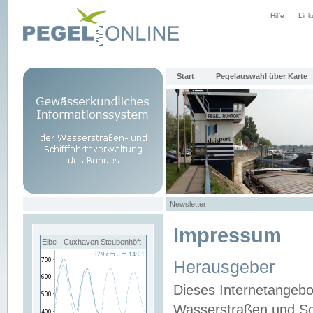
Hilfe
Link
Start
Pegelauswahl über Karte
Newsletter
Impressum
Elbe - Cuxhaven Steubenhöft
Herausgeber
Dieses Internetangebo
Wasserstraßen und Sch