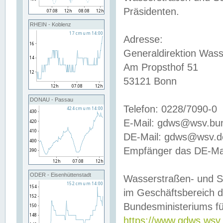
Präsidenten.
RHEIN - Koblenz
Adresse:
Generaldirektion Wass
Am Propsthof 51
53121 Bonn
DONAU - Passau
Telefon: 0228/7090-0
E-Mail: gdws@wsv.bu
DE-Mail: gdws@wsv.de-
Empfänger das DE-Mai
ODER - Eisenhüttenstadt
Wasserstraßen- und S
im Geschäftsbereich 
Bundesministeriums fü
https://www.gdws.wsv