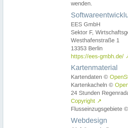
wenden.
Softwareentwickl
EES GmbH
Sektor F, Wirtschafts
Westhafenstraße 1
13353 Berlin
https://ees-gmbh.de/
Kartenmaterial
Kartendaten ©
OpenS
Kartenkacheln ©
Ope
24 Stunden Regenrad
Copyright
↗
Flusseinzugsgebiete 
Webdesign