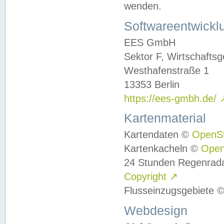
wenden.
Softwareentwickl
EES GmbH
Sektor F, Wirtschafts
Westhafenstraße 1
13353 Berlin
https://ees-gmbh.de/
Kartenmaterial
Kartendaten ©
OpenS
Kartenkacheln ©
Ope
24 Stunden Regenrad
Copyright
↗
Flusseinzugsgebiete 
Webdesign