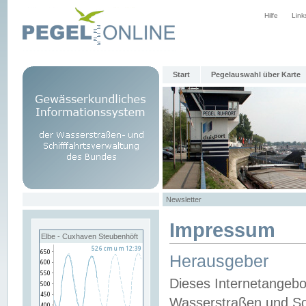
Hilfe
Link
Start
Pegelauswahl über Karte
Newsletter
Impressum
Elbe - Cuxhaven Steubenhöft
Herausgeber
Dieses Internetangebo
Wasserstraßen und Sch