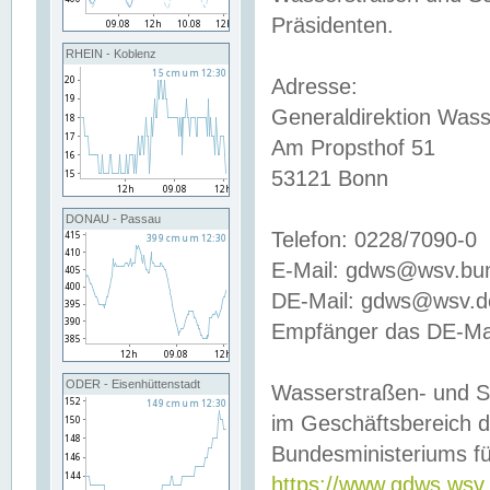
Präsidenten.
RHEIN - Koblenz
Adresse:
Generaldirektion Wass
Am Propsthof 51
53121 Bonn
DONAU - Passau
Telefon: 0228/7090-0
E-Mail: gdws@wsv.bu
DE-Mail: gdws@wsv.de-
Empfänger das DE-Mai
ODER - Eisenhüttenstadt
Wasserstraßen- und S
im Geschäftsbereich 
Bundesministeriums fü
https://www.gdws.wsv