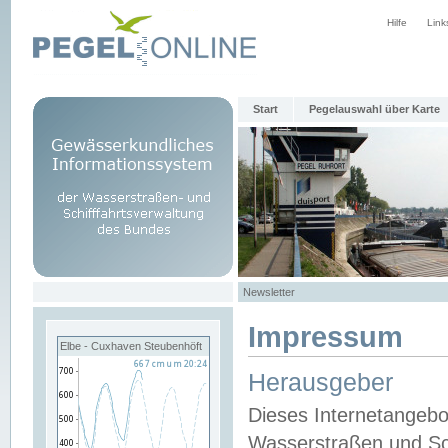
Hilfe
Link
Start
Pegelauswahl über Karte
Newsletter
Impressum
Elbe - Cuxhaven Steubenhöft
Herausgeber
Dieses Internetangebo
Wasserstraßen und Sch