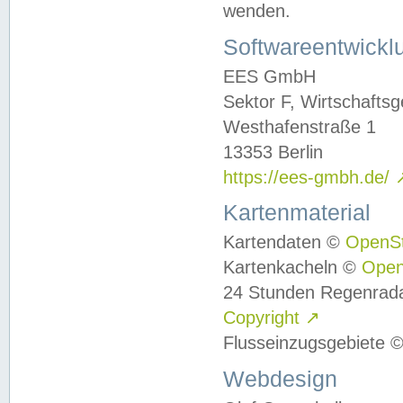
wenden.
Softwareentwickl
EES GmbH
Sektor F, Wirtschafts
Westhafenstraße 1
13353 Berlin
https://ees-gmbh.de/
Kartenmaterial
Kartendaten ©
OpenS
Kartenkacheln ©
Ope
24 Stunden Regenrad
Copyright
↗
Flusseinzugsgebiete 
Webdesign