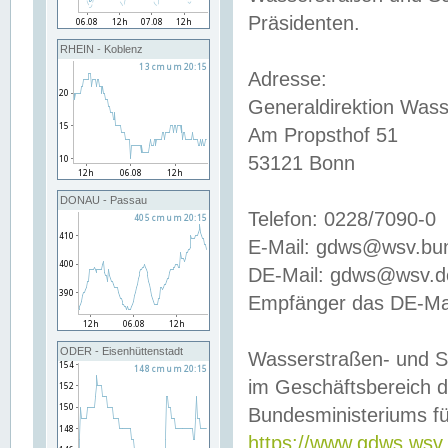
Präsidenten.
RHEIN - Koblenz
Adresse:
Generaldirektion Wass
Am Propsthof 51
53121 Bonn
DONAU - Passau
Telefon: 0228/7090-0
E-Mail: gdws@wsv.bu
DE-Mail: gdws@wsv.de-
Empfänger das DE-Mai
ODER - Eisenhüttenstadt
Wasserstraßen- und S
im Geschäftsbereich 
Bundesministeriums fü
https://www.gdws.wsv