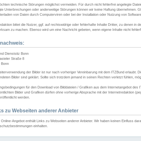
chten technische Störungen möglichst vermeiden. Für durch nicht fehlerfrei angelegte Dateien
gte Unterbrechungen oder anderweitige Störungen können wir keine Haftung übernehmen. Glei
terladen von Daten durch Computerviren oder bei der Installation oder Nutzung von Softwar
daktion bittet die Nutzer, ggf. auf rechtswidrige oder fehlerhafte Inhalte Dritter, zu denen in d
ksam zu machen. Ebenso wird um eine Nachricht gebeten, wenn eigene Inhalte nicht fehlerfrei
dnachweis:
nd Dienstsitz Bonn
asteler Straße 8
 Bonn
iterverwendung der Bilder ist nur nach vorheriger Vereinbarung mit dem ITZBund erlaubt. Die
deten Bilder sind geklärt. Sollte sich trotzdem jemand in seinen Rechten verletzt fühlen, m
ngsbedingungen für den Download von Bilddateien / Grafiken aus dem Internetangebot des I
entlichten Bilder und Grafiken dürfen ohne vorherige Absprache mit der Internetredaktion (pe
röffentlicht werden.
ks zu Webseiten anderer Anbieter
Online-Angebot enthält Links zu Webseiten anderer Anbieter. Wir haben keinen Einfluss darau
schutzbestimmungen einhalten.