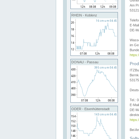
Gener
Am Pr
53121
RHEIN - Koblenz
Telef
E-Mai
DE-Ma
Wasse
im Ge
Bunde
https
DONAU - Passau
Prod
ITZBu
Bernk
53175
Deuts
Tel.:
E-Mail
ODER - Eisenhüttenstadt
DE-Ma
direkt
https:
Bei A
Soft