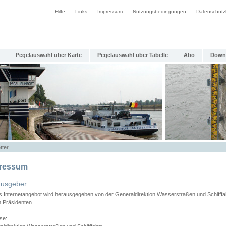
Hilfe
Links
Impressum
Nutzungsbedingungen
Datenschutz
Pegelauswahl über Karte
Pegelauswahl über Tabelle
Abo
Down
tter
ressum
ausgeber
s Internetangebot wird herausgegeben von der Generaldirektion Wasserstraßen und Schifffa
n Präsidenten.
se: