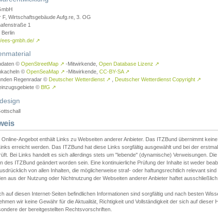
GmbH
r F, Wirtschaftsgebäude Aufg.re, 3. OG
afenstraße 1
Berlin
://ees-gmbh.de/
↗
enmaterial
ndaten ©
OpenStreetMap
↗
-Mitwirkende,
Open Database Lizenz
↗
nkacheln ©
OpenSeaMap
↗
-Mitwirkende,
CC-BY-SA
↗
unden Regenradar ©
Deutscher Wetterdienst
↗
,
Deutscher Wetterdienst Copyright
↗
einzugsgebiete ©
BfG
↗
design
ottschall
weis
 Online-Angebot enthält Links zu Webseiten anderer Anbieter. Das ITZBund übernimmt keine V
inks erreicht werden. Das ITZBund hat diese Links sorgfältig ausgewählt und bei der erstmal
üft. Bei Links handelt es sich allerdings stets um "lebende" (dynamische) Verweisungen. Die
 des ITZBund geändert worden sein. Eine kontinuierliche Prüfung der Inhalte ist weder beab
usdrücklich von allen Inhalten, die möglicherweise straf- oder haftungsrechtlich relevant sin
n aus der Nutzung oder Nichtnutzung der Webseiten anderer Anbieter haftet ausschließlich d
ch auf diesen Internet-Seiten befindlichen Informationen sind sorgfältig und nach besten 
hmen wir keine Gewähr für die Aktualität, Richtigkeit und Vollständigkeit der sich auf diese
ondere der bereitgestellten Rechtsvorschriften.