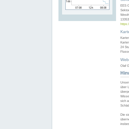
EES 
Sekto
Westh
13353 
https
Kart
Karte
Karte
24 St
Fluss
Web
Olaf G
Hin
Unser
über L
überpr
Wissen
sich a
Schäde
Die si
überne
insbes