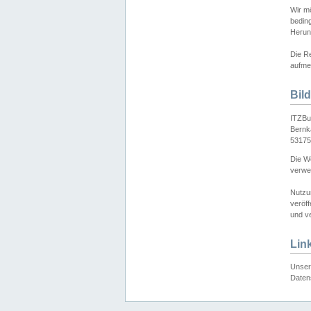
Wir mö
bedin
Herun
Die Re
aufmer
Bil
ITZBu
Bernk
53175
Die We
verwen
Nutzu
veröff
und ve
Lin
Unser 
Daten