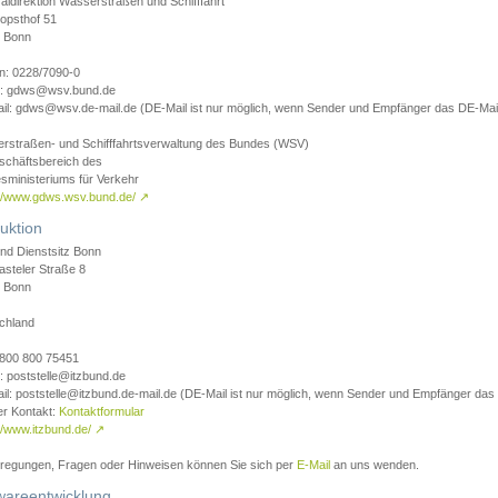
aldirektion Wasserstraßen und Schifffahrt
opsthof 51
 Bonn
on: 0228/7090-0
l: gdws@wsv.bund.de
il: gdws@wsv.de-mail.de (DE-Mail ist nur möglich, wenn Sender und Empfänger das DE-Mail
rstraßen- und Schifffahrtsverwaltung des Bundes (WSV)
schäftsbereich des
sministeriums für Verkehr
://www.gdws.wsv.bund.de/
↗
uktion
nd Dienstsitz Bonn
asteler Straße 8
 Bonn
chland
 0800 800 75451
: poststelle@itzbund.de
il: poststelle@itzbund.de-mail.de (DE-Mail ist nur möglich, wenn Sender und Empfänger das
er Kontakt:
Kontaktformular
//www.itzbund.de/
↗
nregungen, Fragen oder Hinweisen können Sie sich per
E-Mail
an uns wenden.
wareentwicklung