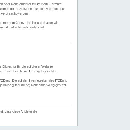
 oder nicht fehlerfrei strukturierte Formate
ches gilt für Schäden, die beim Aufrufen oder
e verursacht werden.
er Internetpräsenz ein Link unterhalten wird,
, aktuell oder vollständig sind.
 Bildrechte für die auf dieser Website
öge er sich bitte beim Herausgeber melden.
TZBund: Die auf den Internetseiten des ITZBund
gelonline@itzbund.de) nicht anderweitig genutzt
f, dass diese Anbieter die