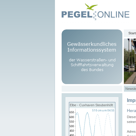
Start
Newsle
Imp
Elbe - Cuxhaven Steubenhöft
Her
Diese
seine
Adres