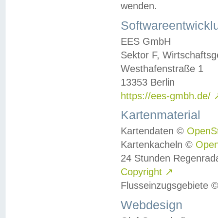
wenden.
Softwareentwickl
EES GmbH
Sektor F, Wirtschafts
Westhafenstraße 1
13353 Berlin
https://ees-gmbh.de/
Kartenmaterial
Kartendaten ©
OpenS
Kartenkacheln ©
Ope
24 Stunden Regenrad
Copyright
↗
Flusseinzugsgebiete 
Webdesign