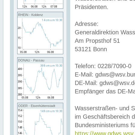
Präsidenten.
RHEIN - Koblenz
Adresse:
Generaldirektion Wass
Am Propsthof 51
53121 Bonn
DONAU - Passau
Telefon: 0228/7090-0
E-Mail: gdws@wsv.bu
DE-Mail: gdws@wsv.de-
Empfänger das DE-Mai
ODER - Eisenhüttenstadt
Wasserstraßen- und S
im Geschäftsbereich 
Bundesministeriums fü
https://www.gdws.wsv