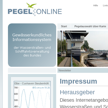
Hilfe
Link
Start
Pegelauswahl über Karte
Newsletter
Impressum
Elbe - Cuxhaven Steubenhöft
Herausgeber
Dieses Internetangebo
Wasserstraßen und Sch