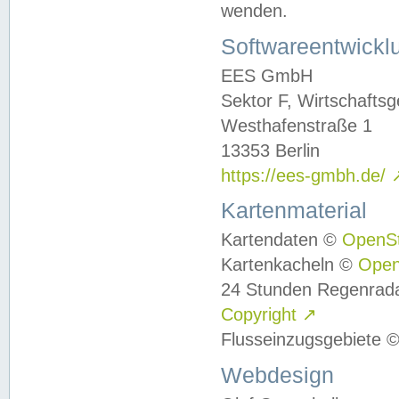
wenden.
Softwareentwickl
EES GmbH
Sektor F, Wirtschafts
Westhafenstraße 1
13353 Berlin
https://ees-gmbh.de/
Kartenmaterial
Kartendaten ©
OpenS
Kartenkacheln ©
Ope
24 Stunden Regenrad
Copyright
↗
Flusseinzugsgebiete 
Webdesign