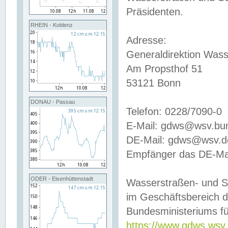
Präsidenten.
RHEIN - Koblenz
Adresse:
Generaldirektion Wass
Am Propsthof 51
53121 Bonn
DONAU - Passau
Telefon: 0228/7090-0
E-Mail: gdws@wsv.bu
DE-Mail: gdws@wsv.de-
Empfänger das DE-Mai
ODER - Eisenhüttenstadt
Wasserstraßen- und S
im Geschäftsbereich 
Bundesministeriums fü
https://www.gdws.wsv