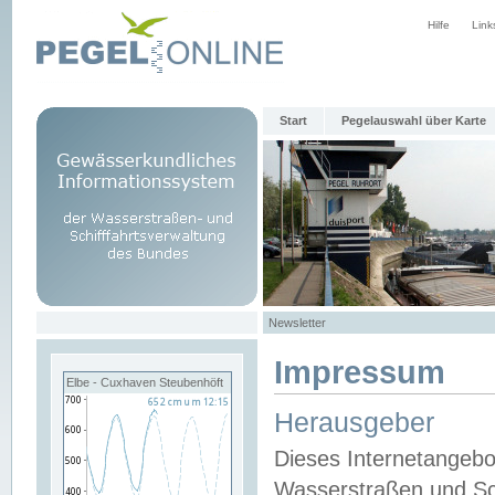
Hilfe
Link
Start
Pegelauswahl über Karte
Newsletter
Impressum
Elbe - Cuxhaven Steubenhöft
Herausgeber
Dieses Internetangebo
Wasserstraßen und Sch