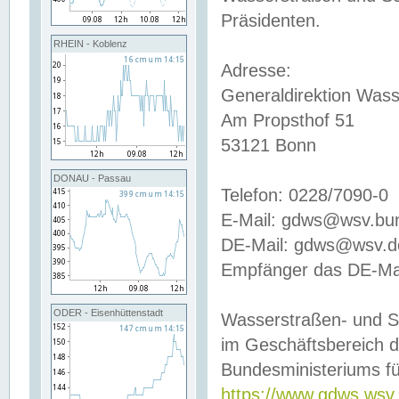
Präsidenten.
RHEIN - Koblenz
Adresse:
Generaldirektion Wass
Am Propsthof 51
53121 Bonn
DONAU - Passau
Telefon: 0228/7090-0
E-Mail: gdws@wsv.bu
DE-Mail: gdws@wsv.de-
Empfänger das DE-Mai
ODER - Eisenhüttenstadt
Wasserstraßen- und S
im Geschäftsbereich 
Bundesministeriums fü
https://www.gdws.wsv