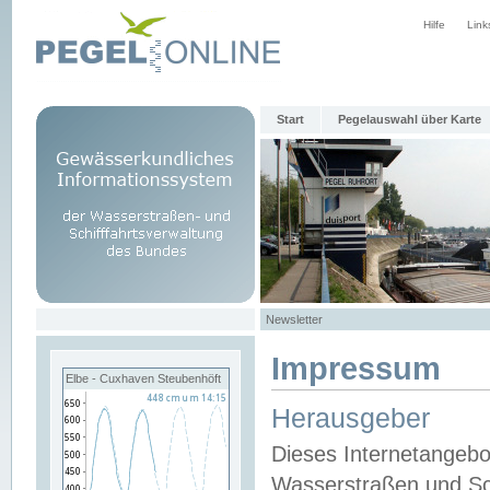
Hilfe
Link
Start
Pegelauswahl über Karte
Newsletter
Impressum
Elbe - Cuxhaven Steubenhöft
Herausgeber
Dieses Internetangebo
Wasserstraßen und Sch