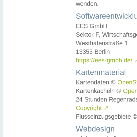
wenden.
Softwareentwickl
EES GmbH
Sektor F, Wirtschafts
Westhafenstraße 1
13353 Berlin
https://ees-gmbh.de/
Kartenmaterial
Kartendaten ©
OpenS
Kartenkacheln ©
Ope
24 Stunden Regenrad
Copyright
↗
Flusseinzugsgebiete 
Webdesign