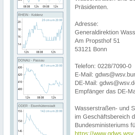
Präsidenten.
RHEIN - Koblenz
Adresse:
Generaldirektion Wass
Am Propsthof 51
53121 Bonn
DONAU - Passau
Telefon: 0228/7090-0
E-Mail: gdws@wsv.bu
DE-Mail: gdws@wsv.de-
Empfänger das DE-Mai
ODER - Eisenhüttenstadt
Wasserstraßen- und S
im Geschäftsbereich 
Bundesministeriums fü
https://www.gdws.wsv