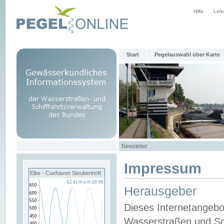
Hilfe
Link
Start
Pegelauswahl über Karte
Newsletter
Impressum
Elbe - Cuxhaven Steubenhöft
Herausgeber
Dieses Internetangebo
Wasserstraßen und Sch