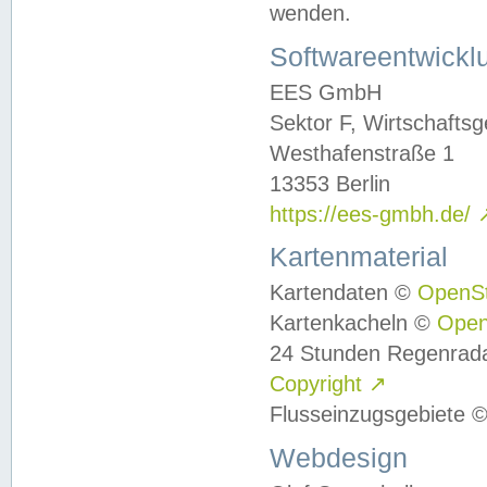
wenden.
Softwareentwickl
EES GmbH
Sektor F, Wirtschafts
Westhafenstraße 1
13353 Berlin
https://ees-gmbh.de/
Kartenmaterial
Kartendaten ©
OpenS
Kartenkacheln ©
Ope
24 Stunden Regenrad
Copyright
↗
Flusseinzugsgebiete 
Webdesign