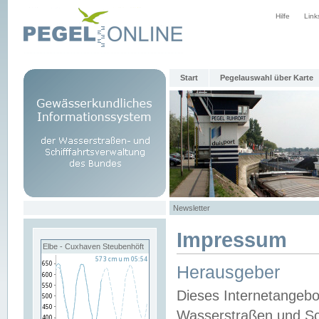
Hilfe
Link
Start
Pegelauswahl über Karte
Newsletter
Impressum
Elbe - Cuxhaven Steubenhöft
Herausgeber
Dieses Internetangebo
Wasserstraßen und Sch