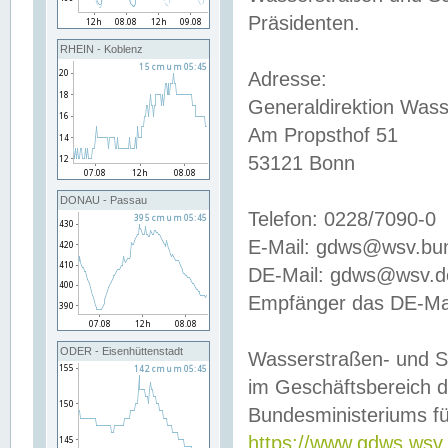
Präsidenten.
RHEIN - Koblenz
Adresse:
Generaldirektion Wass
Am Propsthof 51
53121 Bonn
DONAU - Passau
Telefon: 0228/7090-0
E-Mail: gdws@wsv.bu
DE-Mail: gdws@wsv.de-
Empfänger das DE-Mai
ODER - Eisenhüttenstadt
Wasserstraßen- und S
im Geschäftsbereich 
Bundesministeriums fü
https://www.gdws.wsv