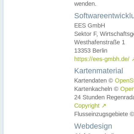
wenden.
Softwareentwickl
EES GmbH
Sektor F, Wirtschafts
Westhafenstraße 1
13353 Berlin
https://ees-gmbh.de/
Kartenmaterial
Kartendaten ©
OpenS
Kartenkacheln ©
Ope
24 Stunden Regenrad
Copyright
↗
Flusseinzugsgebiete 
Webdesign