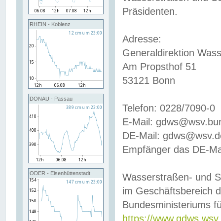
Präsidenten.
RHEIN - Koblenz
Adresse:
Generaldirektion Wass
Am Propsthof 51
53121 Bonn
DONAU - Passau
Telefon: 0228/7090-0
E-Mail: gdws@wsv.bu
DE-Mail: gdws@wsv.de-
Empfänger das DE-Mai
ODER - Eisenhüttenstadt
Wasserstraßen- und S
im Geschäftsbereich 
Bundesministeriums fü
https://www.gdws.wsv