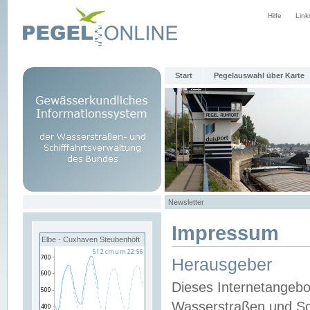
Hilfe
Link
Start
Pegelauswahl über Karte
Newsletter
Impressum
Elbe - Cuxhaven Steubenhöft
Herausgeber
Dieses Internetangebo
Wasserstraßen und Sch