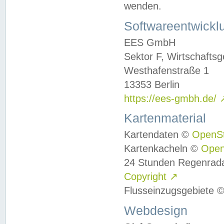
wenden.
Softwareentwickl
EES GmbH
Sektor F, Wirtschafts
Westhafenstraße 1
13353 Berlin
https://ees-gmbh.de/
Kartenmaterial
Kartendaten ©
OpenS
Kartenkacheln ©
Ope
24 Stunden Regenrad
Copyright
↗
Flusseinzugsgebiete 
Webdesign