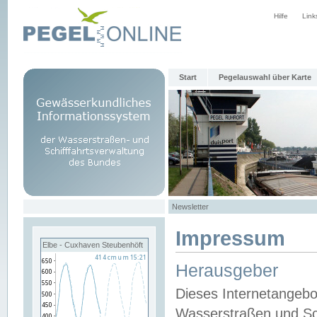
Hilfe
Link
Start
Pegelauswahl über Karte
Newsletter
Impressum
Elbe - Cuxhaven Steubenhöft
Herausgeber
Dieses Internetangebo
Wasserstraßen und Sch