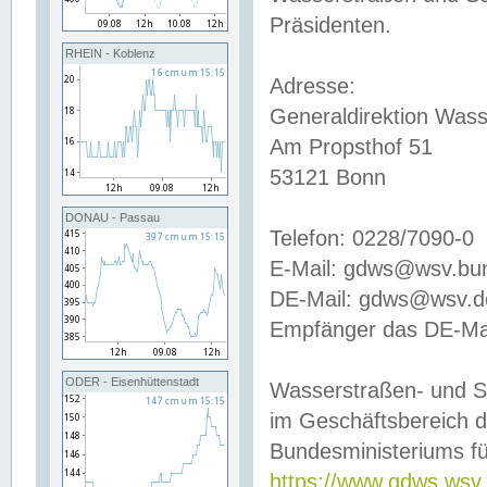
Präsidenten.
RHEIN - Koblenz
Adresse:
Generaldirektion Wass
Am Propsthof 51
53121 Bonn
DONAU - Passau
Telefon: 0228/7090-0
E-Mail: gdws@wsv.bu
DE-Mail: gdws@wsv.de-
Empfänger das DE-Mai
ODER - Eisenhüttenstadt
Wasserstraßen- und S
im Geschäftsbereich 
Bundesministeriums fü
https://www.gdws.wsv