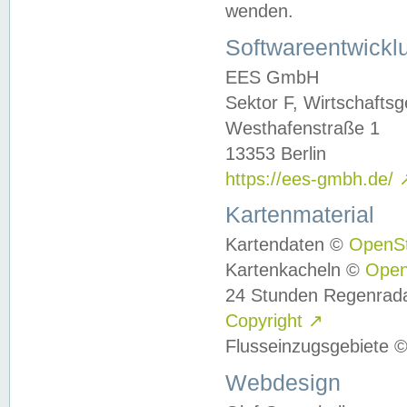
wenden.
Softwareentwickl
EES GmbH
Sektor F, Wirtschafts
Westhafenstraße 1
13353 Berlin
https://ees-gmbh.de/
Kartenmaterial
Kartendaten ©
OpenS
Kartenkacheln ©
Ope
24 Stunden Regenrad
Copyright
↗
Flusseinzugsgebiete 
Webdesign