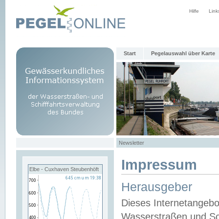
Hilfe
Link
Start
Pegelauswahl über Karte
Newsletter
Impressum
Elbe - Cuxhaven Steubenhöft
Herausgeber
Dieses Internetangebo
Wasserstraßen und Sch