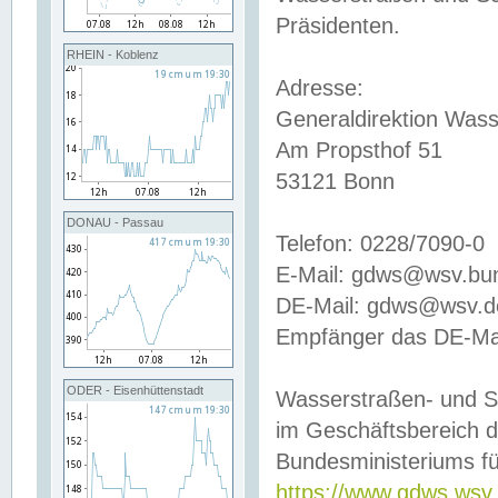
Präsidenten.
RHEIN - Koblenz
Adresse:
Generaldirektion Wass
Am Propsthof 51
53121 Bonn
DONAU - Passau
Telefon: 0228/7090-0
E-Mail: gdws@wsv.bu
DE-Mail: gdws@wsv.de-
Empfänger das DE-Mai
ODER - Eisenhüttenstadt
Wasserstraßen- und S
im Geschäftsbereich 
Bundesministeriums fü
https://www.gdws.wsv