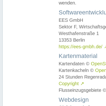
wenden.
Softwareentwickl
EES GmbH
Sektor F, Wirtschafts
Westhafenstraße 1
13353 Berlin
https://ees-gmbh.de/
Kartenmaterial
Kartendaten ©
OpenS
Kartenkacheln ©
Ope
24 Stunden Regenrad
Copyright
↗
Flusseinzugsgebiete 
Webdesign