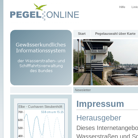
Hilfe
Link
Start
Pegelauswahl über Karte
Newsletter
Impressum
Elbe - Cuxhaven Steubenhöft
Herausgeber
Dieses Internetangebo
Wasserstraßen und Sch