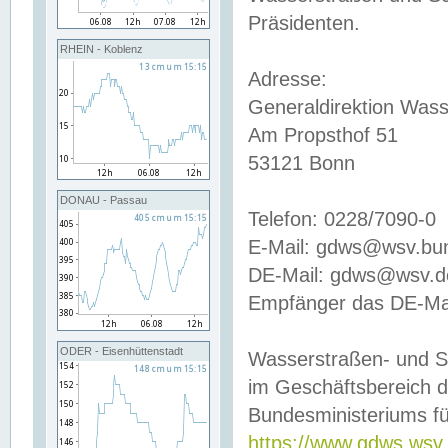
Präsidenten.
RHEIN - Koblenz
Adresse:
Generaldirektion Wass
Am Propsthof 51
53121 Bonn
DONAU - Passau
Telefon: 0228/7090-0
E-Mail: gdws@wsv.bu
DE-Mail: gdws@wsv.de-
Empfänger das DE-Mai
ODER - Eisenhüttenstadt
Wasserstraßen- und S
im Geschäftsbereich 
Bundesministeriums fü
https://www.gdws.wsv