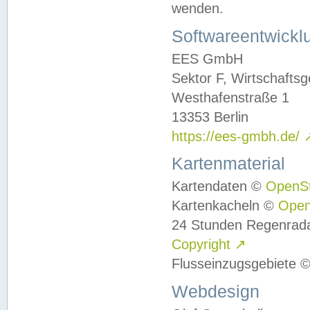
wenden.
Softwareentwickl
EES GmbH
Sektor F, Wirtschafts
Westhafenstraße 1
13353 Berlin
https://ees-gmbh.de/
Kartenmaterial
Kartendaten ©
OpenS
Kartenkacheln ©
Ope
24 Stunden Regenrad
Copyright
↗
Flusseinzugsgebiete 
Webdesign