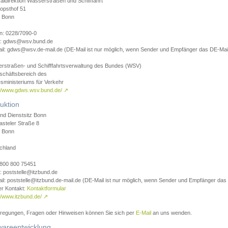
aldirektion Wasserstraßen und Schifffahrt
opsthof 51
 Bonn
on: 0228/7090-0
l: gdws@wsv.bund.de
il: gdws@wsv.de-mail.de (DE-Mail ist nur möglich, wenn Sender und Empfänger das DE-Mail
rstraßen- und Schifffahrtsverwaltung des Bundes (WSV)
schäftsbereich des
sministeriums für Verkehr
://www.gdws.wsv.bund.de/
↗
uktion
nd Dienstsitz Bonn
asteler Straße 8
 Bonn
chland
 0800 800 75451
: poststelle@itzbund.de
il: poststelle@itzbund.de-mail.de (DE-Mail ist nur möglich, wenn Sender und Empfänger das
er Kontakt:
Kontaktformular
//www.itzbund.de/
↗
nregungen, Fragen oder Hinweisen können Sie sich per
E-Mail
an uns wenden.
wareentwicklung