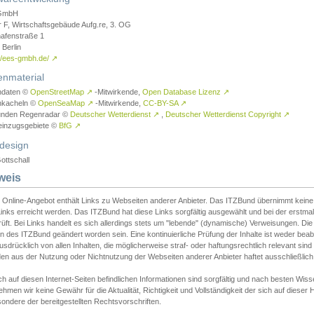
GmbH
r F, Wirtschaftsgebäude Aufg.re, 3. OG
afenstraße 1
Berlin
://ees-gmbh.de/
↗
enmaterial
ndaten ©
OpenStreetMap
↗
-Mitwirkende,
Open Database Lizenz
↗
nkacheln ©
OpenSeaMap
↗
-Mitwirkende,
CC-BY-SA
↗
unden Regenradar ©
Deutscher Wetterdienst
↗
,
Deutscher Wetterdienst Copyright
↗
einzugsgebiete ©
BfG
↗
design
ottschall
weis
 Online-Angebot enthält Links zu Webseiten anderer Anbieter. Das ITZBund übernimmt keine V
inks erreicht werden. Das ITZBund hat diese Links sorgfältig ausgewählt und bei der erstmal
üft. Bei Links handelt es sich allerdings stets um "lebende" (dynamische) Verweisungen. Die
 des ITZBund geändert worden sein. Eine kontinuierliche Prüfung der Inhalte ist weder beab
usdrücklich von allen Inhalten, die möglicherweise straf- oder haftungsrechtlich relevant sin
n aus der Nutzung oder Nichtnutzung der Webseiten anderer Anbieter haftet ausschließlich d
ch auf diesen Internet-Seiten befindlichen Informationen sind sorgfältig und nach besten 
hmen wir keine Gewähr für die Aktualität, Richtigkeit und Vollständigkeit der sich auf diese
ondere der bereitgestellten Rechtsvorschriften.