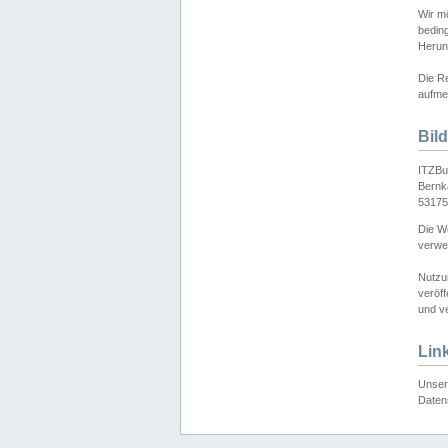
Wir mö
bedin
Herun
Die Re
aufmer
Bil
ITZBu
Bernk
53175
Die We
verwen
Nutzu
veröff
und ve
Lin
Unser 
Daten