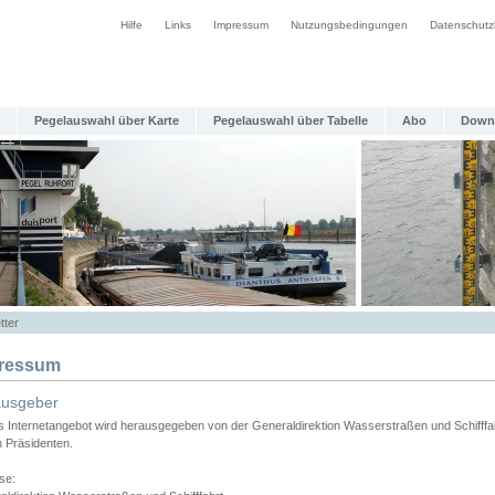
Hilfe
Links
Impressum
Nutzungsbedingungen
Datenschutz
Pegelauswahl über Karte
Pegelauswahl über Tabelle
Abo
Down
tter
ressum
ausgeber
s Internetangebot wird herausgegeben von der Generaldirektion Wasserstraßen und Schifffa
n Präsidenten.
se: