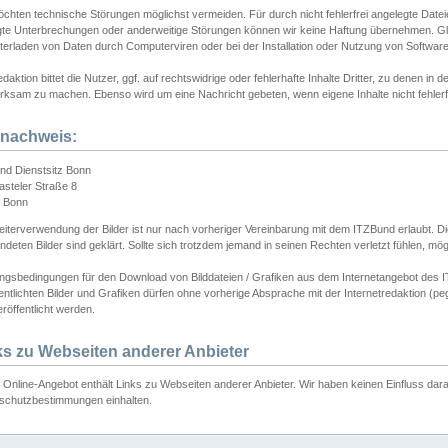
chten technische Störungen möglichst vermeiden. Für durch nicht fehlerfrei angelegte Dateien
gte Unterbrechungen oder anderweitige Störungen können wir keine Haftung übernehmen. Glei
terladen von Daten durch Computerviren oder bei der Installation oder Nutzung von Softwar
daktion bittet die Nutzer, ggf. auf rechtswidrige oder fehlerhafte Inhalte Dritter, zu denen in d
ksam zu machen. Ebenso wird um eine Nachricht gebeten, wenn eigene Inhalte nicht fehlerfrei
dnachweis:
nd Dienstsitz Bonn
asteler Straße 8
 Bonn
iterverwendung der Bilder ist nur nach vorheriger Vereinbarung mit dem ITZBund erlaubt. Die
deten Bilder sind geklärt. Sollte sich trotzdem jemand in seinen Rechten verletzt fühlen, m
ngsbedingungen für den Download von Bilddateien / Grafiken aus dem Internetangebot des I
entlichten Bilder und Grafiken dürfen ohne vorherige Absprache mit der Internetredaktion (pe
röffentlicht werden.
ks zu Webseiten anderer Anbieter
Online-Angebot enthält Links zu Webseiten anderer Anbieter. Wir haben keinen Einfluss darau
schutzbestimmungen einhalten.