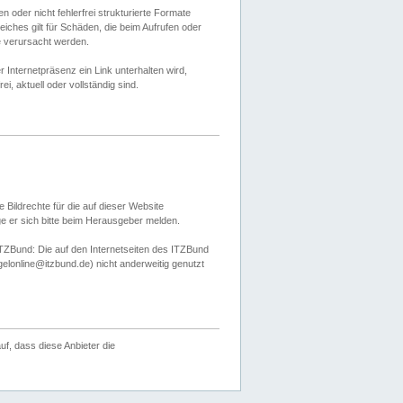
 oder nicht fehlerfrei strukturierte Formate
ches gilt für Schäden, die beim Aufrufen oder
e verursacht werden.
er Internetpräsenz ein Link unterhalten wird,
, aktuell oder vollständig sind.
 Bildrechte für die auf dieser Website
öge er sich bitte beim Herausgeber melden.
TZBund: Die auf den Internetseiten des ITZBund
gelonline@itzbund.de) nicht anderweitig genutzt
f, dass diese Anbieter die