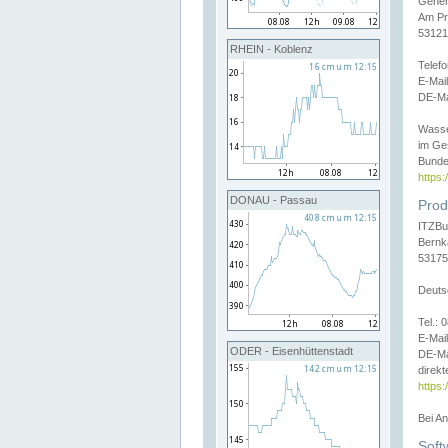
Gener
Am Pr
53121
RHEIN - Koblenz
Telef
E-Mai
DE-Ma
Wasse
im Ge
Bunde
https
DONAU - Passau
Prod
ITZBu
Bernk
53175
Deuts
Tel.:
E-Mail
ODER - Eisenhüttenstadt
DE-Ma
direkt
https:
Bei A
Soft