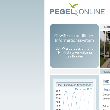
Start
Newsle
Imp
Elbe - Cuxhaven Steubenhöft
Her
Diese
seine
Adres