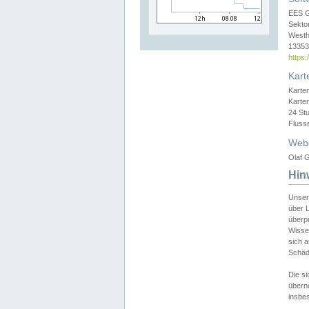
EES 
Sekto
Westh
13353 
https
Kart
Karte
Karte
24 St
Fluss
Web
Olaf G
Hin
Unser
über L
überpr
Wissen
sich a
Schäde
Die si
überne
insbes