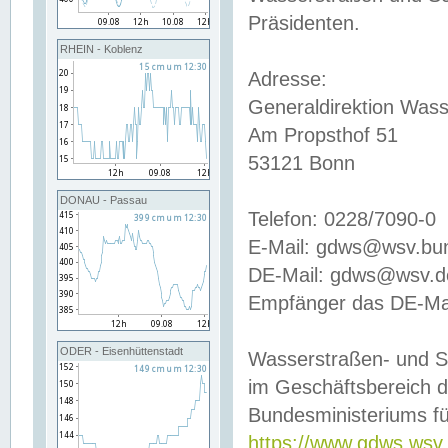
Präsidenten.
RHEIN - Koblenz
Adresse:
Generaldirektion Wass
Am Propsthof 51
53121 Bonn
DONAU - Passau
Telefon: 0228/7090-0
E-Mail: gdws@wsv.bu
DE-Mail: gdws@wsv.de-
Empfänger das DE-Mai
ODER - Eisenhüttenstadt
Wasserstraßen- und S
im Geschäftsbereich 
Bundesministeriums fü
https://www.gdws.wsv