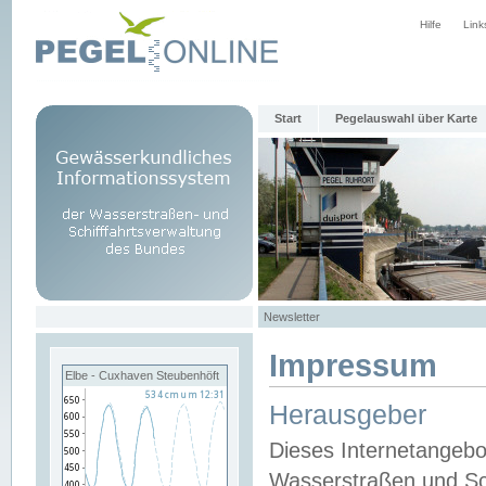
Hilfe
Link
Start
Pegelauswahl über Karte
Newsletter
Impressum
Elbe - Cuxhaven Steubenhöft
Herausgeber
Dieses Internetangebo
Wasserstraßen und Sch