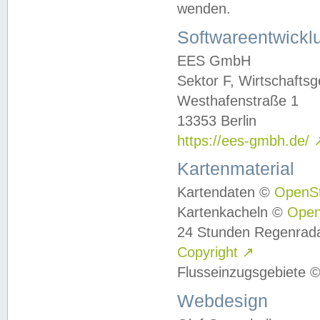
wenden.
Softwareentwickl
EES GmbH
Sektor F, Wirtschafts
Westhafenstraße 1
13353 Berlin
https://ees-gmbh.de/
Kartenmaterial
Kartendaten ©
OpenS
Kartenkacheln ©
Ope
24 Stunden Regenrad
Copyright
↗
Flusseinzugsgebiete 
Webdesign