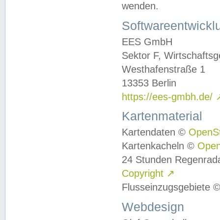
wenden.
Softwareentwickl
EES GmbH
Sektor F, Wirtschafts
Westhafenstraße 1
13353 Berlin
https://ees-gmbh.de/
Kartenmaterial
Kartendaten ©
OpenS
Kartenkacheln ©
Ope
24 Stunden Regenrad
Copyright
↗
Flusseinzugsgebiete 
Webdesign