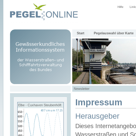
Hilfe
Link
Start
Pegelauswahl über Karte
Newsletter
Impressum
Elbe - Cuxhaven Steubenhöft
Herausgeber
Dieses Internetangebo
Wasserstraßen und Sch