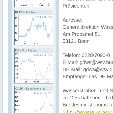
Präsidenten.
RHEIN - Koblenz
Adresse:
Generaldirektion Wass
Am Propsthof 51
53121 Bonn
DONAU - Passau
Telefon: 0228/7090-0
E-Mail: gdws@wsv.bu
DE-Mail: gdws@wsv.de-
Empfänger das DE-Mai
ODER - Eisenhüttenstadt
Wasserstraßen- und S
im Geschäftsbereich 
Bundesministeriums fü
https://www.gdws.wsv