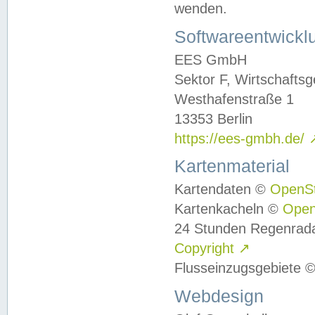
wenden.
Softwareentwickl
EES GmbH
Sektor F, Wirtschafts
Westhafenstraße 1
13353 Berlin
https://ees-gmbh.de/
Kartenmaterial
Kartendaten ©
OpenS
Kartenkacheln ©
Ope
24 Stunden Regenrad
Copyright
↗
Flusseinzugsgebiete 
Webdesign