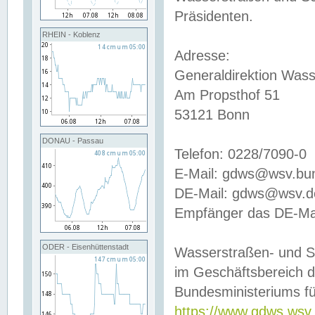
Präsidenten.
RHEIN - Koblenz
Adresse:
Generaldirektion Wass
Am Propsthof 51
53121 Bonn
DONAU - Passau
Telefon: 0228/7090-0
E-Mail: gdws@wsv.bu
DE-Mail: gdws@wsv.de-
Empfänger das DE-Mai
ODER - Eisenhüttenstadt
Wasserstraßen- und S
im Geschäftsbereich 
Bundesministeriums fü
https://www.gdws.wsv