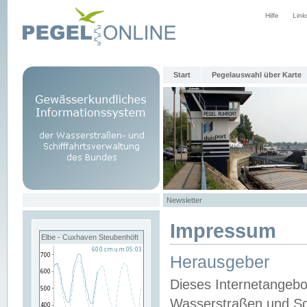
Hilfe
Link
Start
Pegelauswahl über Karte
Newsletter
Impressum
Elbe - Cuxhaven Steubenhöft
Herausgeber
Dieses Internetangebo
Wasserstraßen und Sch