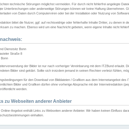
chten technische Störungen möglichst vermeiden. Für durch nicht fehlerfrei angelegte Dateien
gte Unterbrechungen oder anderweitige Störungen können wir keine Haftung übernehmen. Glei
terladen von Daten durch Computerviren oder bei der Installation oder Nutzung von Softwar
daktion bittet die Nutzer, ggf. auf rechtswidrige oder fehlerhafte Inhalte Dritter, zu denen in d
ksam zu machen. Ebenso wird um eine Nachricht gebeten, wenn eigene Inhalte nicht fehlerfrei
dnachweis:
nd Dienstsitz Bonn
asteler Straße 8
 Bonn
iterverwendung der Bilder ist nur nach vorheriger Vereinbarung mit dem ITZBund erlaubt. Die
deten Bilder sind geklärt. Sollte sich trotzdem jemand in seinen Rechten verletzt fühlen, m
ngsbedingungen für den Download von Bilddateien / Grafiken aus dem Internetangebot des I
entlichten Bilder und Grafiken dürfen ohne vorherige Absprache mit der Internetredaktion (pe
röffentlicht werden.
ks zu Webseiten anderer Anbieter
Online-Angebot enthält Links zu Webseiten anderer Anbieter. Wir haben keinen Einfluss darau
schutzbestimmungen einhalten.