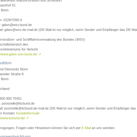
aldirektion Wasserstraßen und Schifffahrt
opsthof 51
 Bonn
on: 0228/7090-0
l: gdws@wsv.bund.de
il: gdws@wsv.de-mail.de (DE-Mail ist nur möglich, wenn Sender und Empfänger das DE-Mail
rstraßen- und Schifffahrtsverwaltung des Bundes (WSV)
schäftsbereich des
sministeriums für Verkehr
://www.gdws.wsv.bund.de/
↗
uktion
nd Dienstsitz Bonn
asteler Straße 8
 Bonn
chland
 0800 800 75451
: poststelle@itzbund.de
il: poststelle@itzbund.de-mail.de (DE-Mail ist nur möglich, wenn Sender und Empfänger das
er Kontakt:
Kontaktformular
//www.itzbund.de/
↗
nregungen, Fragen oder Hinweisen können Sie sich per
E-Mail
an uns wenden.
wareentwicklung