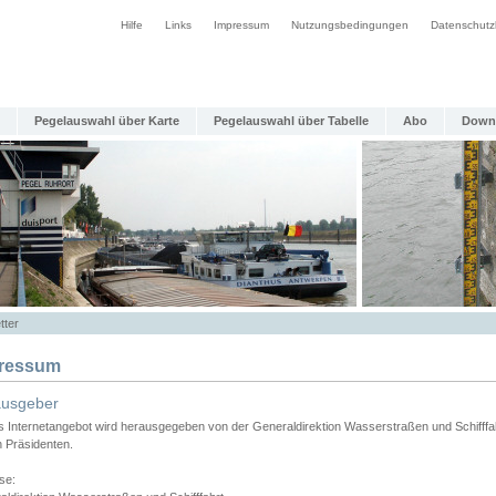
Hilfe
Links
Impressum
Nutzungsbedingungen
Datenschutz
Pegelauswahl über Karte
Pegelauswahl über Tabelle
Abo
Down
tter
ressum
ausgeber
s Internetangebot wird herausgegeben von der Generaldirektion Wasserstraßen und Schifffa
n Präsidenten.
se: