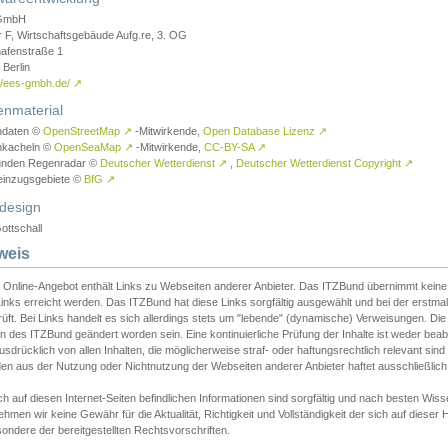
GmbH
r F, Wirtschaftsgebäude Aufg.re, 3. OG
afenstraße 1
Berlin
://ees-gmbh.de/
↗
enmaterial
ndaten ©
OpenStreetMap
↗
-Mitwirkende,
Open Database Lizenz
↗
nkacheln ©
OpenSeaMap
↗
-Mitwirkende,
CC-BY-SA
↗
unden Regenradar ©
Deutscher Wetterdienst
↗
,
Deutscher Wetterdienst Copyright
↗
einzugsgebiete ©
BfG
↗
design
ottschall
weis
 Online-Angebot enthält Links zu Webseiten anderer Anbieter. Das ITZBund übernimmt keine V
inks erreicht werden. Das ITZBund hat diese Links sorgfältig ausgewählt und bei der erstmal
üft. Bei Links handelt es sich allerdings stets um "lebende" (dynamische) Verweisungen. Die
 des ITZBund geändert worden sein. Eine kontinuierliche Prüfung der Inhalte ist weder beab
usdrücklich von allen Inhalten, die möglicherweise straf- oder haftungsrechtlich relevant sin
n aus der Nutzung oder Nichtnutzung der Webseiten anderer Anbieter haftet ausschließlich d
ch auf diesen Internet-Seiten befindlichen Informationen sind sorgfältig und nach besten 
hmen wir keine Gewähr für die Aktualität, Richtigkeit und Vollständigkeit der sich auf diese
ondere der bereitgestellten Rechtsvorschriften.