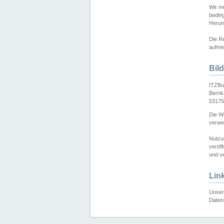
Wir mö
bedin
Herun
Die Re
aufmer
Bil
ITZBu
Bernk
53175
Die We
verwen
Nutzu
veröff
und ve
Lin
Unser 
Daten