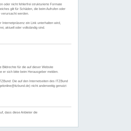
 oder nicht fehlerfrei strukturierte Formate
ches gilt für Schäden, die beim Aufrufen oder
e verursacht werden.
er Internetpräsenz ein Link unterhalten wird,
, aktuell oder vollständig sind.
 Bildrechte für die auf dieser Website
öge er sich bitte beim Herausgeber melden.
TZBund: Die auf den Internetseiten des ITZBund
gelonline@itzbund.de) nicht anderweitig genutzt
f, dass diese Anbieter die