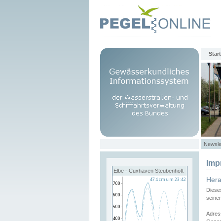
Start
Newsle
Imp
Elbe - Cuxhaven Steubenhöft
Her
Diese
seine
Adres