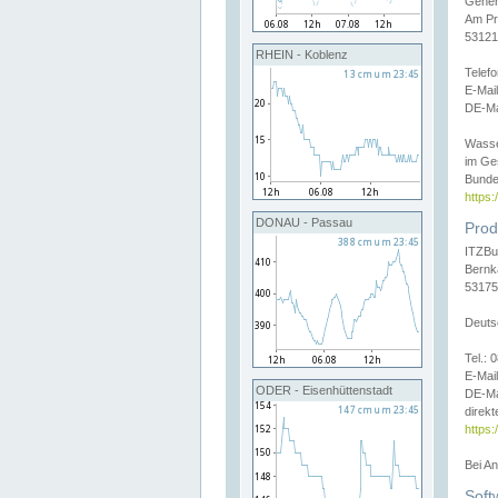
Gener
Am Pr
53121
RHEIN - Koblenz
Telef
E-Mai
DE-Ma
Wasse
im Ge
Bunde
https
DONAU - Passau
Prod
ITZBu
Bernk
53175
Deuts
Tel.:
E-Mail
ODER - Eisenhüttenstadt
DE-Ma
direkt
https:
Bei A
Soft