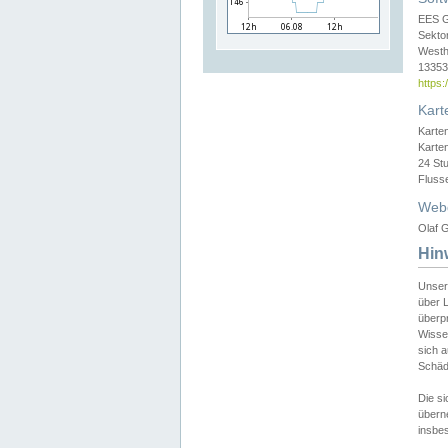
EES 
Sekto
Westh
13353 
https
Kart
Karte
Karte
24 St
Fluss
Web
Olaf G
Hin
Unser
über L
überpr
Wissen
sich a
Schäde
Die si
überne
insbes