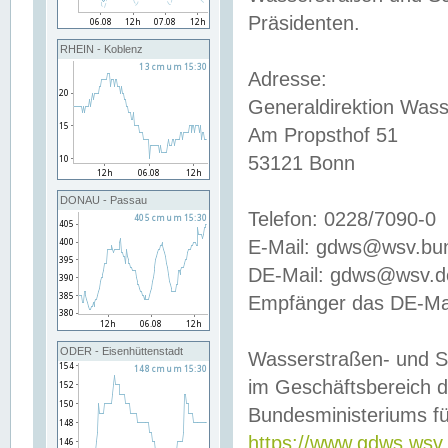
Präsidenten.
RHEIN - Koblenz
Adresse:
Generaldirektion Wass
Am Propsthof 51
53121 Bonn
DONAU - Passau
Telefon: 0228/7090-0
E-Mail: gdws@wsv.bu
DE-Mail: gdws@wsv.de-
Empfänger das DE-Mai
ODER - Eisenhüttenstadt
Wasserstraßen- und S
im Geschäftsbereich 
Bundesministeriums fü
https://www.gdws.wsv