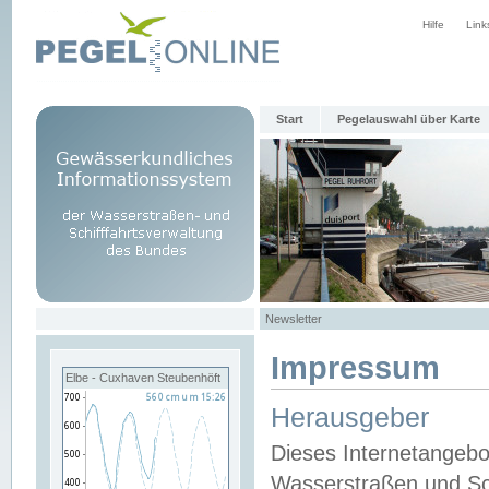
Hilfe
Link
Start
Pegelauswahl über Karte
Newsletter
Impressum
Elbe - Cuxhaven Steubenhöft
Herausgeber
Dieses Internetangebo
Wasserstraßen und Sch