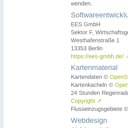
wenden.
Softwareentwickl
EES GmbH
Sektor F, Wirtschafts
Westhafenstraße 1
13353 Berlin
https://ees-gmbh.de/
Kartenmaterial
Kartendaten ©
OpenS
Kartenkacheln ©
Ope
24 Stunden Regenrad
Copyright
↗
Flusseinzugsgebiete 
Webdesign