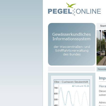
Start
Newsle
Imp
Elbe - Cuxhaven Steubenhöft
Her
Diese
seine
Adres