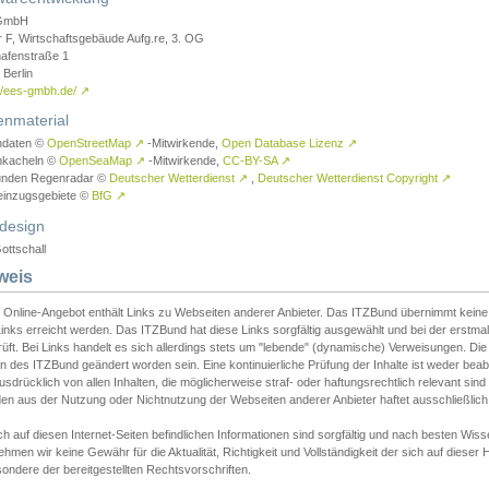
GmbH
r F, Wirtschaftsgebäude Aufg.re, 3. OG
afenstraße 1
Berlin
://ees-gmbh.de/
↗
enmaterial
ndaten ©
OpenStreetMap
↗
-Mitwirkende,
Open Database Lizenz
↗
nkacheln ©
OpenSeaMap
↗
-Mitwirkende,
CC-BY-SA
↗
unden Regenradar ©
Deutscher Wetterdienst
↗
,
Deutscher Wetterdienst Copyright
↗
einzugsgebiete ©
BfG
↗
design
ottschall
weis
 Online-Angebot enthält Links zu Webseiten anderer Anbieter. Das ITZBund übernimmt keine V
inks erreicht werden. Das ITZBund hat diese Links sorgfältig ausgewählt und bei der erstmal
üft. Bei Links handelt es sich allerdings stets um "lebende" (dynamische) Verweisungen. Die
 des ITZBund geändert worden sein. Eine kontinuierliche Prüfung der Inhalte ist weder beab
usdrücklich von allen Inhalten, die möglicherweise straf- oder haftungsrechtlich relevant sin
n aus der Nutzung oder Nichtnutzung der Webseiten anderer Anbieter haftet ausschließlich d
ch auf diesen Internet-Seiten befindlichen Informationen sind sorgfältig und nach besten 
hmen wir keine Gewähr für die Aktualität, Richtigkeit und Vollständigkeit der sich auf diese
ondere der bereitgestellten Rechtsvorschriften.