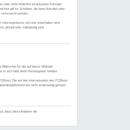
 oder nicht fehlerfrei strukturierte Formate
ches gilt für Schäden, die beim Aufrufen oder
e verursacht werden.
er Internetpräsenz ein Link unterhalten wird,
, aktuell oder vollständig sind.
 Bildrechte für die auf dieser Website
öge er sich bitte beim Herausgeber melden.
TZBund: Die auf den Internetseiten des ITZBund
gelonline@itzbund.de) nicht anderweitig genutzt
f, dass diese Anbieter die