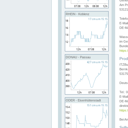
Gener
Am Pr
53121
RHEIN - Koblenz
Telef
E-Mai
DE-Ma
Wasse
im Ge
Bunde
https
DONAU - Passau
Prod
ITZBu
Bernk
53175
Deuts
Tel.:
E-Mail
ODER - Eisenhüttenstadt
DE-Ma
direkt
https:
Bei A
Soft