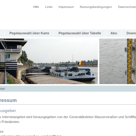
Hilfe
Links
Impressum
Nutzungsbedingungen
Datenschutz
Pegelauswahl über Karte
Pegelauswahl über Tabelle
Abo
Down
tter
ressum
ausgeber
s Internetangebot wird herausgegeben von der Generaldirektion Wasserstraßen und Schifffa
n Präsidenten.
se: