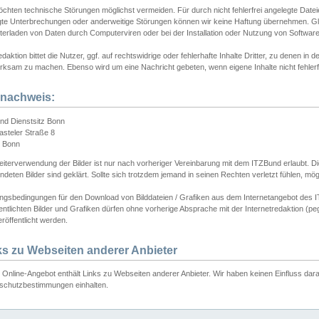
chten technische Störungen möglichst vermeiden. Für durch nicht fehlerfrei angelegte Dateien
gte Unterbrechungen oder anderweitige Störungen können wir keine Haftung übernehmen. Glei
terladen von Daten durch Computerviren oder bei der Installation oder Nutzung von Softwar
daktion bittet die Nutzer, ggf. auf rechtswidrige oder fehlerhafte Inhalte Dritter, zu denen in d
ksam zu machen. Ebenso wird um eine Nachricht gebeten, wenn eigene Inhalte nicht fehlerfrei
dnachweis:
nd Dienstsitz Bonn
asteler Straße 8
 Bonn
iterverwendung der Bilder ist nur nach vorheriger Vereinbarung mit dem ITZBund erlaubt. Die
deten Bilder sind geklärt. Sollte sich trotzdem jemand in seinen Rechten verletzt fühlen, m
ngsbedingungen für den Download von Bilddateien / Grafiken aus dem Internetangebot des I
entlichten Bilder und Grafiken dürfen ohne vorherige Absprache mit der Internetredaktion (pe
röffentlicht werden.
ks zu Webseiten anderer Anbieter
Online-Angebot enthält Links zu Webseiten anderer Anbieter. Wir haben keinen Einfluss darau
schutzbestimmungen einhalten.