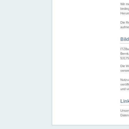
Wir mö
bedin
Herun
Die Re
aufmer
Bil
ITZBu
Bernk
53175
Die We
verwen
Nutzu
veröff
und ve
Lin
Unser 
Daten