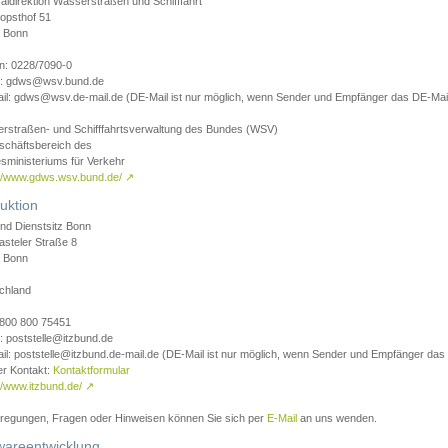
aldirektion Wasserstraßen und Schifffahrt
opsthof 51
 Bonn
on: 0228/7090-0
l: gdws@wsv.bund.de
il: gdws@wsv.de-mail.de (DE-Mail ist nur möglich, wenn Sender und Empfänger das DE-Mail
rstraßen- und Schifffahrtsverwaltung des Bundes (WSV)
schäftsbereich des
sministeriums für Verkehr
://www.gdws.wsv.bund.de/
↗
uktion
nd Dienstsitz Bonn
asteler Straße 8
 Bonn
chland
 0800 800 75451
: poststelle@itzbund.de
il: poststelle@itzbund.de-mail.de (DE-Mail ist nur möglich, wenn Sender und Empfänger das
er Kontakt:
Kontaktformular
//www.itzbund.de/
↗
nregungen, Fragen oder Hinweisen können Sie sich per
E-Mail
an uns wenden.
wareentwicklung