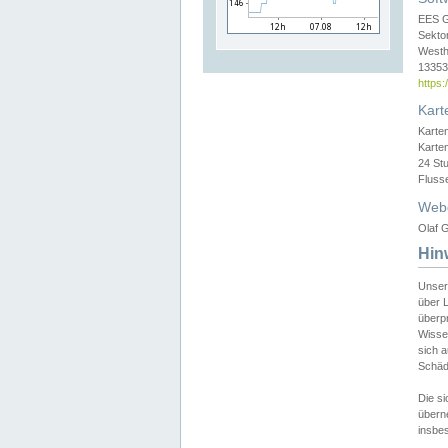
EES 
Sekto
Westh
13353 
https
Kart
Karte
Karte
24 St
Fluss
Web
Olaf G
Hin
Unser
über L
überpr
Wissen
sich a
Schäde
Die si
überne
insbes