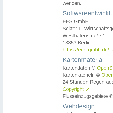
wenden.
Softwareentwickl
EES GmbH
Sektor F, Wirtschafts
Westhafenstraße 1
13353 Berlin
https://ees-gmbh.de/
Kartenmaterial
Kartendaten ©
OpenS
Kartenkacheln ©
Ope
24 Stunden Regenrad
Copyright
↗
Flusseinzugsgebiete 
Webdesign