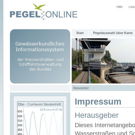
Hilfe
Link
Start
Pegelauswahl über Karte
Newsletter
Impressum
Elbe - Cuxhaven Steubenhöft
Herausgeber
Dieses Internetangebo
Wasserstraßen und Sch