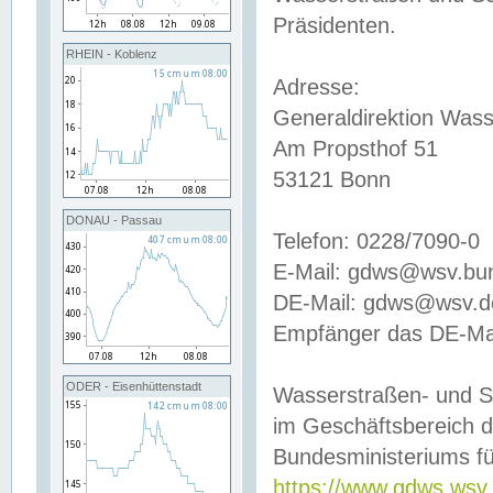
Präsidenten.
RHEIN - Koblenz
Adresse:
Generaldirektion Wass
Am Propsthof 51
53121 Bonn
DONAU - Passau
Telefon: 0228/7090-0
E-Mail: gdws@wsv.bu
DE-Mail: gdws@wsv.de-
Empfänger das DE-Mai
ODER - Eisenhüttenstadt
Wasserstraßen- und S
im Geschäftsbereich 
Bundesministeriums fü
https://www.gdws.wsv