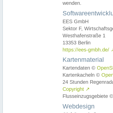
wenden.
Softwareentwickl
EES GmbH
Sektor F, Wirtschafts
Westhafenstraße 1
13353 Berlin
https://ees-gmbh.de/
Kartenmaterial
Kartendaten ©
OpenS
Kartenkacheln ©
Ope
24 Stunden Regenrad
Copyright
↗
Flusseinzugsgebiete 
Webdesign