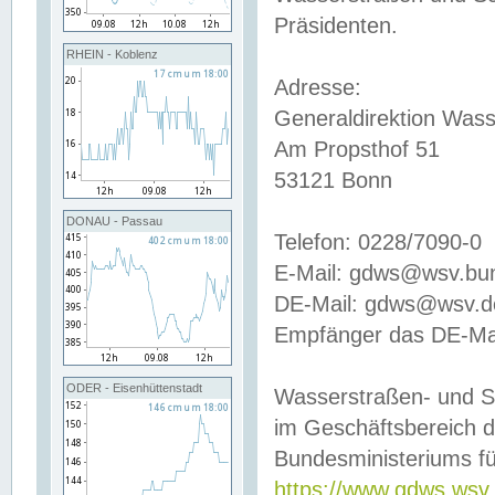
Präsidenten.
RHEIN - Koblenz
Adresse:
Generaldirektion Wass
Am Propsthof 51
53121 Bonn
DONAU - Passau
Telefon: 0228/7090-0
E-Mail: gdws@wsv.bu
DE-Mail: gdws@wsv.de-
Empfänger das DE-Mai
ODER - Eisenhüttenstadt
Wasserstraßen- und S
im Geschäftsbereich 
Bundesministeriums fü
https://www.gdws.wsv