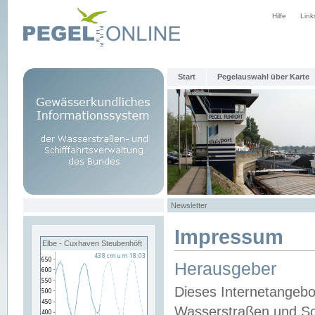
Hilfe
Link
Start
Pegelauswahl über Karte
Newsletter
Impressum
Elbe - Cuxhaven Steubenhöft
Herausgeber
Dieses Internetangebo
Wasserstraßen und Sch