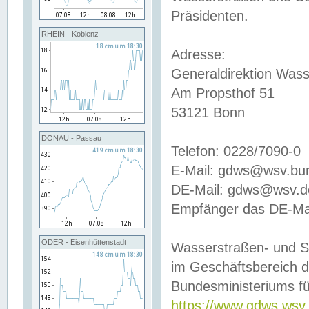
Präsidenten.
RHEIN - Koblenz
Adresse:
Generaldirektion Wass
Am Propsthof 51
53121 Bonn
DONAU - Passau
Telefon: 0228/7090-0
E-Mail: gdws@wsv.bu
DE-Mail: gdws@wsv.de-
Empfänger das DE-Mai
ODER - Eisenhüttenstadt
Wasserstraßen- und S
im Geschäftsbereich 
Bundesministeriums fü
https://www.gdws.wsv