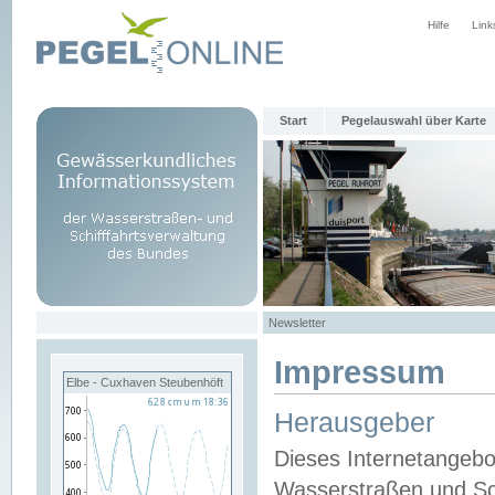
Hilfe
Link
Start
Pegelauswahl über Karte
Newsletter
Impressum
Elbe - Cuxhaven Steubenhöft
Herausgeber
Dieses Internetangebo
Wasserstraßen und Sch