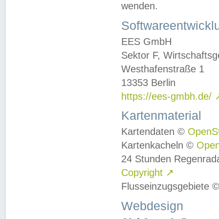
wenden.
Softwareentwickl
EES GmbH
Sektor F, Wirtschafts
Westhafenstraße 1
13353 Berlin
https://ees-gmbh.de/
Kartenmaterial
Kartendaten ©
OpenS
Kartenkacheln ©
Ope
24 Stunden Regenrad
Copyright
↗
Flusseinzugsgebiete 
Webdesign