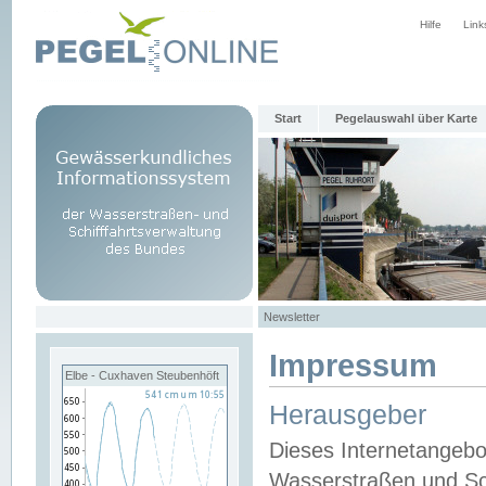
Hilfe
Link
Start
Pegelauswahl über Karte
Newsletter
Impressum
Elbe - Cuxhaven Steubenhöft
Herausgeber
Dieses Internetangebo
Wasserstraßen und Sch