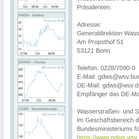
Präsidenten.
RHEIN - Koblenz
Adresse:
Generaldirektion Wass
Am Propsthof 51
53121 Bonn
DONAU - Passau
Telefon: 0228/7090-0
E-Mail: gdws@wsv.bu
DE-Mail: gdws@wsv.de-
Empfänger das DE-Mai
ODER - Eisenhüttenstadt
Wasserstraßen- und S
im Geschäftsbereich 
Bundesministeriums fü
https://www.gdws.wsv