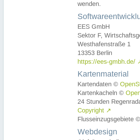
wenden.
Softwareentwickl
EES GmbH
Sektor F, Wirtschafts
Westhafenstraße 1
13353 Berlin
https://ees-gmbh.de/
Kartenmaterial
Kartendaten ©
OpenS
Kartenkacheln ©
Ope
24 Stunden Regenrad
Copyright
↗
Flusseinzugsgebiete 
Webdesign