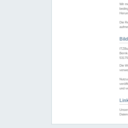
Wir mö
bedin
Herun
Die Re
aufmer
Bil
ITZBu
Bernk
53175
Die We
verwen
Nutzu
veröff
und ve
Lin
Unser 
Daten