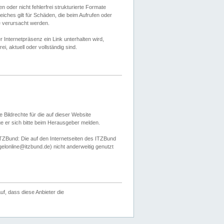
 oder nicht fehlerfrei strukturierte Formate
ches gilt für Schäden, die beim Aufrufen oder
e verursacht werden.
er Internetpräsenz ein Link unterhalten wird,
, aktuell oder vollständig sind.
 Bildrechte für die auf dieser Website
öge er sich bitte beim Herausgeber melden.
TZBund: Die auf den Internetseiten des ITZBund
gelonline@itzbund.de) nicht anderweitig genutzt
f, dass diese Anbieter die