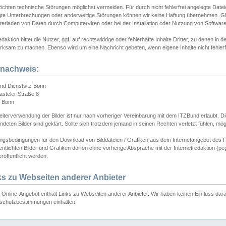
chten technische Störungen möglichst vermeiden. Für durch nicht fehlerfrei angelegte Dateien
gte Unterbrechungen oder anderweitige Störungen können wir keine Haftung übernehmen. Glei
terladen von Daten durch Computerviren oder bei der Installation oder Nutzung von Softwar
daktion bittet die Nutzer, ggf. auf rechtswidrige oder fehlerhafte Inhalte Dritter, zu denen in d
ksam zu machen. Ebenso wird um eine Nachricht gebeten, wenn eigene Inhalte nicht fehlerfrei
dnachweis:
nd Dienstsitz Bonn
asteler Straße 8
 Bonn
iterverwendung der Bilder ist nur nach vorheriger Vereinbarung mit dem ITZBund erlaubt. Die
deten Bilder sind geklärt. Sollte sich trotzdem jemand in seinen Rechten verletzt fühlen, m
ngsbedingungen für den Download von Bilddateien / Grafiken aus dem Internetangebot des I
entlichten Bilder und Grafiken dürfen ohne vorherige Absprache mit der Internetredaktion (pe
röffentlicht werden.
ks zu Webseiten anderer Anbieter
Online-Angebot enthält Links zu Webseiten anderer Anbieter. Wir haben keinen Einfluss darau
schutzbestimmungen einhalten.