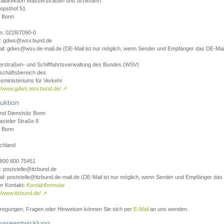
aldirektion Wasserstraßen und Schifffahrt
opsthof 51
 Bonn
on: 0228/7090-0
l: gdws@wsv.bund.de
il: gdws@wsv.de-mail.de (DE-Mail ist nur möglich, wenn Sender und Empfänger das DE-Mail
rstraßen- und Schifffahrtsverwaltung des Bundes (WSV)
schäftsbereich des
sministeriums für Verkehr
://www.gdws.wsv.bund.de/
↗
uktion
nd Dienstsitz Bonn
asteler Straße 8
 Bonn
chland
 0800 800 75451
: poststelle@itzbund.de
il: poststelle@itzbund.de-mail.de (DE-Mail ist nur möglich, wenn Sender und Empfänger das
er Kontakt:
Kontaktformular
//www.itzbund.de/
↗
nregungen, Fragen oder Hinweisen können Sie sich per
E-Mail
an uns wenden.
wareentwicklung