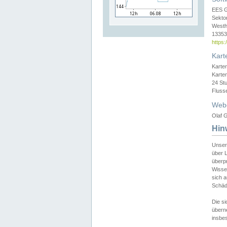
EES 
Sekto
Westh
13353 
https
Kart
Karte
Karte
24 St
Fluss
Web
Olaf G
Hin
Unser
über L
überpr
Wissen
sich a
Schäde
Die si
überne
insbes