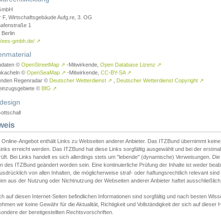
GmbH
r F, Wirtschaftsgebäude Aufg.re, 3. OG
afenstraße 1
Berlin
://ees-gmbh.de/
↗
enmaterial
ndaten ©
OpenStreetMap
↗
-Mitwirkende,
Open Database Lizenz
↗
nkacheln ©
OpenSeaMap
↗
-Mitwirkende,
CC-BY-SA
↗
unden Regenradar ©
Deutscher Wetterdienst
↗
,
Deutscher Wetterdienst Copyright
↗
einzugsgebiete ©
BfG
↗
design
ottschall
weis
 Online-Angebot enthält Links zu Webseiten anderer Anbieter. Das ITZBund übernimmt keine V
inks erreicht werden. Das ITZBund hat diese Links sorgfältig ausgewählt und bei der erstmal
üft. Bei Links handelt es sich allerdings stets um "lebende" (dynamische) Verweisungen. Die
 des ITZBund geändert worden sein. Eine kontinuierliche Prüfung der Inhalte ist weder beab
usdrücklich von allen Inhalten, die möglicherweise straf- oder haftungsrechtlich relevant sin
n aus der Nutzung oder Nichtnutzung der Webseiten anderer Anbieter haftet ausschließlich d
ch auf diesen Internet-Seiten befindlichen Informationen sind sorgfältig und nach besten 
hmen wir keine Gewähr für die Aktualität, Richtigkeit und Vollständigkeit der sich auf diese
ondere der bereitgestellten Rechtsvorschriften.