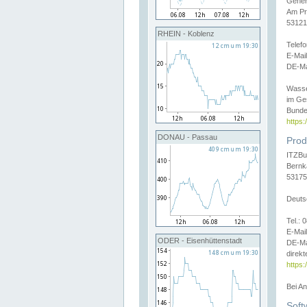
Gener
Am Pr
53121
RHEIN - Koblenz
Telef
E-Mai
DE-Ma
Wasse
im Ge
Bunde
https
DONAU - Passau
Prod
ITZBu
Bernk
53175
Deuts
Tel.:
E-Mail
ODER - Eisenhüttenstadt
DE-Ma
direkt
https:
Bei A
Soft