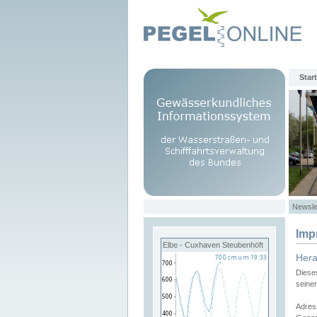
Start
Newsle
Imp
Elbe - Cuxhaven Steubenhöft
Her
Diese
seine
Adres