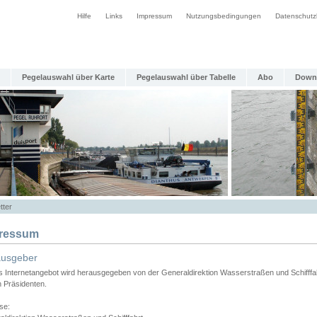
Hilfe
Links
Impressum
Nutzungsbedingungen
Datenschutz
Pegelauswahl über Karte
Pegelauswahl über Tabelle
Abo
Down
tter
ressum
ausgeber
s Internetangebot wird herausgegeben von der Generaldirektion Wasserstraßen und Schifffa
n Präsidenten.
se: