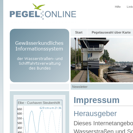
Hilfe
Link
Start
Pegelauswahl über Karte
Newsletter
Impressum
Elbe - Cuxhaven Steubenhöft
Herausgeber
Dieses Internetangebo
Wasserstraßen und Sch