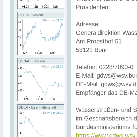
Präsidenten.
RHEIN - Koblenz
Adresse:
Generaldirektion Wass
Am Propsthof 51
53121 Bonn
DONAU - Passau
Telefon: 0228/7090-0
E-Mail: gdws@wsv.bu
DE-Mail: gdws@wsv.de-
Empfänger das DE-Mai
ODER - Eisenhüttenstadt
Wasserstraßen- und S
im Geschäftsbereich 
Bundesministeriums fü
https://www.gdws.wsv