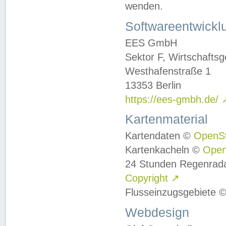
wenden.
Softwareentwickl
EES GmbH
Sektor F, Wirtschafts
Westhafenstraße 1
13353 Berlin
https://ees-gmbh.de/
Kartenmaterial
Kartendaten ©
OpenS
Kartenkacheln ©
Ope
24 Stunden Regenrad
Copyright
↗
Flusseinzugsgebiete 
Webdesign