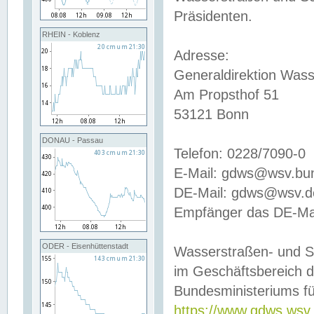
Präsidenten.
RHEIN - Koblenz
Adresse:
Generaldirektion Wass
Am Propsthof 51
53121 Bonn
DONAU - Passau
Telefon: 0228/7090-0
E-Mail: gdws@wsv.bu
DE-Mail: gdws@wsv.de-
Empfänger das DE-Mai
ODER - Eisenhüttenstadt
Wasserstraßen- und S
im Geschäftsbereich 
Bundesministeriums fü
https://www.gdws.wsv