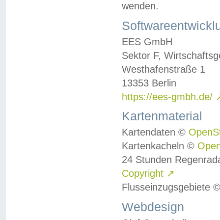
wenden.
Softwareentwickl
EES GmbH
Sektor F, Wirtschafts
Westhafenstraße 1
13353 Berlin
https://ees-gmbh.de/
Kartenmaterial
Kartendaten ©
OpenS
Kartenkacheln ©
Ope
24 Stunden Regenrad
Copyright
↗
Flusseinzugsgebiete 
Webdesign