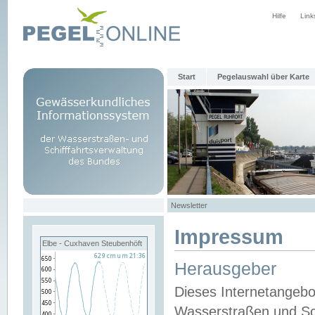
Hilfe
Link
Start
Pegelauswahl über Karte
Newsletter
Impressum
Elbe - Cuxhaven Steubenhöft
Herausgeber
Dieses Internetangebo
Wasserstraßen und Sch