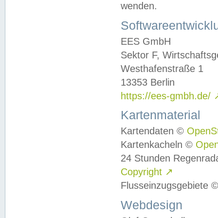
wenden.
Softwareentwickl
EES GmbH
Sektor F, Wirtschafts
Westhafenstraße 1
13353 Berlin
https://ees-gmbh.de/
Kartenmaterial
Kartendaten ©
OpenS
Kartenkacheln ©
Ope
24 Stunden Regenrad
Copyright
↗
Flusseinzugsgebiete 
Webdesign