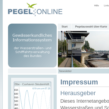
Hilfe
Link
Start
Pegelauswahl über Karte
Newsletter
Impressum
Elbe - Cuxhaven Steubenhöft
Herausgeber
Dieses Internetangebo
Wasserstraßen und Sch