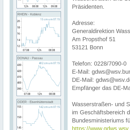
Präsidenten.
RHEIN - Koblenz
Adresse:
Generaldirektion Wass
Am Propsthof 51
53121 Bonn
DONAU - Passau
Telefon: 0228/7090-0
E-Mail: gdws@wsv.bu
DE-Mail: gdws@wsv.de-
Empfänger das DE-Mai
ODER - Eisenhüttenstadt
Wasserstraßen- und S
im Geschäftsbereich 
Bundesministeriums fü
https://www.gdws.wsv